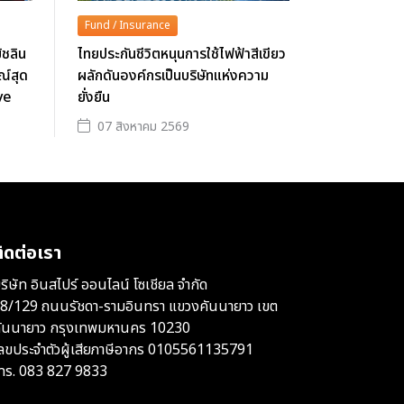
Fund / Insurance
ิชลิน
ไทยประกันชีวิตหนุนการใช้ไฟฟ้าสีเขียว
ณ์สุด
ผลักดันองค์กรเป็นบริษัทแห่งความ
rve
ยั่งยืน
07 สิงหาคม 2569
ิดต่อเรา
ริษัท อินสไปร์ ออนไลน์ โซเชียล จำกัด
8/129 ถนนรัชดา-รามอินทรา แขวงคันนายาว เขต
ันนายาว กรุงเทพมหานคร 10230
ลขประจำตัวผู้เสียภาษีอากร 0105561135791
ทร.
083 827 9833