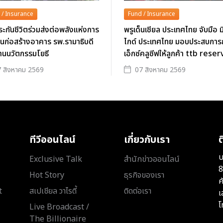
 / Insurance
Fund / Insurance
ะกันชีวิตร่วมส่งต่อพลังแห่งการ
พรูเด็นเชียล ประเทศไทย จับมือ ม
นุนก่อสร้างอาคาร รพ.รามาธิบดี
ไกด์ ประเทศไทย มอบประสบการ
านนวัตกรรมโยธี
เอ็กซ์คลูซีฟให้ลูกค้า ttb rese
 สิงหาคม 2569
07 สิงหาคม 2569
ทีวีออนไลน์
เกี่ยวกับเรา
ต
บ
Exclusive Talk
สำนักข่าวออนไลน์
8
Hot Story
ธุรกิจของเรา
ค
t
สเปเชียล วาไรตี้
ติดต่อเรา
เ
โ
Live Broadcast /
The Billionaire