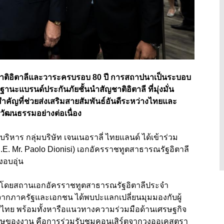
ชาติอิตาลีและวาระครบรอบ 80 ปี การสถาปนาเป็นระบอบ
แบรนด์ประกันภัยชั้นนำสัญชาติอิตาลี ที่มุ่งมั่น
งสำคัญที่ช่วยส่งเสริมสายสัมพันธ์อันดีระหว่างไทยและ
ะวัฒนธรรมอย่างต่อเนื่อง
ิหาร กลุ่มบริษัท เจนเนอราลี่ ไทยแลนด์ ได้เข้าร่วม
.E. Mr. Paolo Dionisi) เอกอัครราชทูตสาธารณรัฐอิตาลี
่างอบอุ่น
ึ้นโดยสถานเอกอัครราชทูตสาธารณรัฐอิตาลีประจำ
้งจากภาครัฐและเอกชน ได้พบปะแลกเปลี่ยนมุมมองกับผู้
ศไทย พร้อมทั้งหารือแนวทางความร่วมมือด้านเศรษฐกิจ
ษของงาน คือการร่วมรับชมคอนเสิร์ตจากวงออเคสตรา