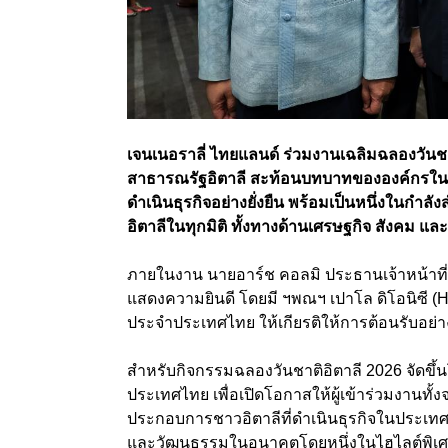
เจนเนอราลี่ ไทยแลนด์ ร่วมงานเฉลิมฉลองวัน
สาธารณรัฐอิตาลี สะท้อนบทบาทขององค์กรในฐานะ
ดำเนินธุรกิจอย่างยั่งยืน พร้อมเป็นหนึ่งในกำลั
อิตาลีในทุกมิติ ทั้งทางด้านเศรษฐกิจ สังคม แล
ภายในงาน นายอาร์ช คอลมิ ประธานเจ้าหน้าที่บร
แสดงความยินดี โดยมี ฯพณฯ เปาโล ดิโอนิซี (H
ประจำประเทศไทย ให้เกียรติให้การต้อนรับอย
สำหรับกิจกรรมฉลองวันชาติอิตาลี 2026 จัดข
ประเทศไทย เพื่อเปิดโอกาสให้ผู้เข้าร่วมงานทั
ประกอบการชาวอิตาลีที่ดำเนินธุรกิจในประเท
และวัฒนธรรมในอนาคตโดยหนึ่งในไฮไลต์พิเศ