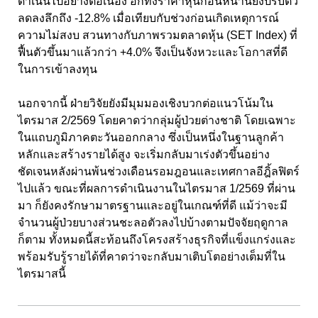
ดำเนินไปอย่างต่อเนื่อง อีกทั้งราคาหุ้นก่อนหน้านี้ยังปรับตัว
ลดลงลึกถึง -12.8% เมื่อเทียบกับช่วงก่อนเกิดเหตุการณ์
ความไม่สงบ สวนทางกับภาพรวมตลาดหุ้น (SET Index) ที่
ฟื้นตัวขึ้นมาแล้วกว่า +4.0% จึงเป็นจังหวะและโอกาสที่ดี
ในการเข้าลงทุน
นอกจากนี้ ฝ่ายวิจัยยังมีมุมมองเชิงบวกต่อแนวโน้มใน
ไตรมาส 2/2569 โดยคาดว่ากลุ่มผู้ป่วยต่างชาติ โดยเฉพาะ
ในแถบภูมิภาคตะวันออกกลาง ซึ่งเป็นหนึ่งในฐานลูกค้า
หลักและสร้างรายได้สูง จะเริ่มกลับมาเร่งตัวขึ้นอย่าง
ชัดเจนหลังผ่านพ้นช่วงเดือนรอมฎอนและเทศกาลอีฎิ้ลฟิตร์
ไปแล้ว ขณะที่ผลการดำเนินงานในไตรมาส 1/2569 ที่ผ่าน
มา ก็ยังคงรักษามาตรฐานและอยู่ในเกณฑ์ที่ดี แม้ว่าจะมี
จำนวนผู้ป่วยบางส่วนชะลอตัวลงไปบ้างตามปัจจัยฤดูกาล
ก็ตาม ทั้งหมดนี้สะท้อนถึงโครงสร้างธุรกิจที่แข็งแกร่งและ
พร้อมรับรู้รายได้ที่คาดว่าจะกลับมาเติบโตอย่างเต็มที่ใน
ไตรมาสนี้