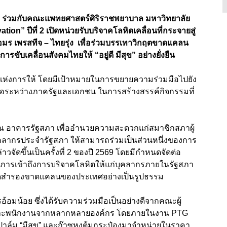
 PTG ร่วมกับคณะแพทยศาสตร์ศิริราชพยาบาล มหาวิทยาลัย
on” ปีที่ 2 เปิดหน่วยรับบริจาคโลหิตเคลื่อนที่กระจายสู่
 อมร เพรสทีจ – ไทยรุ่ง เพื่อร่วมบรรเทาวิกฤตขาดแคลน
ับเคลื่อนสังคมไทยให้ “อยู่ดี มีสุข” อย่างยั่งยืน
งคมแห่งการให้ โดยมีเป้าหมายในการขยายความร่วมมือไปยัง
มือระหว่างภาครัฐและเอกชน ในการสร้างสรรค์กิจกรรมที่
ที่ ณ อาคารรัฐสภา เพื่ออำนวยความสะดวกแก่สมาชิกสภาผู้
ลากรประจำรัฐสภา ให้สามารถร่วมเป็นส่วนหนึ่งของการ
่าวจัดขึ้นเป็นครั้งที่ 2 ของปี 2569 โดยมีกำหนดจัดต่อ
กาสในการเข้าถึงการบริจาคโลหิตให้แก่บุคลากรภายในรัฐสภา
ือดสำรองขาดแคลนของประเทศอย่างเป็นรูปธรรม
อ้อมน้อย ซึ่งได้รับความร่วมมือเป็นอย่างดีจากคณะผู้
่ และพนักงานจากหลากหลายองค์กร โดยภายในงาน PTG
ปาล์ม “มีสุข” และก๊าซหุงต้มกระป๋องมาจำหน่ายในราคา