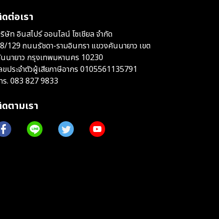
ิดต่อเรา
ริษัท อินสไปร์ ออนไลน์ โซเชียล จำกัด
8/129 ถนนรัชดา-รามอินทรา แขวงคันนายาว เขต
ันนายาว กรุงเทพมหานคร 10230
ลขประจำตัวผู้เสียภาษีอากร 0105561135791
ทร.
083 827 9833
ติดตามเรา