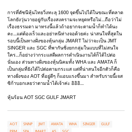
การที่ดัชนีหุ้นไทยวิ่งทะลุ 1600 จุดขึ้นไปได้ในขณะที่ตลาด
โลกยังวุ่นวายอยู่กับเรื่องสงครามจะหยุดหรือไม่...ถือว่าไม่
เรื่องธรรมดา มาทรงนี้แล้วถ้าอยากจะตามน้ำก็ทำได้นะ
คะ...แต่ต้องเร็วและอย่าหนีห่างจอด้วยค่ะ น่าสนใจที่สุดใน
รอบนี้เป็นทางฝั่งของหุ้นกลุ่ม JMART ไม่ว่าจะเป็น JMT
SINGER และ SGC ที่พากันซิ่งยกกลุ่มในแบบที่ไม่สนใจ
ใคร...ก็อย่างว่ากระแสดีผลการดำเนินงานได้ก็ได้ไปต่อ
นั่นเอง ส่วนทางฝั่งของหุ้นนิคมทั้ง WHA และ AMATA ก็
เป็นกลุ่มที่ยังได้ไปต่อตามกระแส แต่ที่น่าสนใจอีกตัวก็คือ
ทางฝั่งของ AOT ที่อยู่ดีๆ ก็แอบแรงขึ้นมา สำหรับรายนี้เจส
ซิก้าบอกเลยว่าตามน้ำได้เจ้าค่ะ อิอิอิ...
หุ้นร้อน AOT SGC GULF JMART
AOT
SNNP
JMT
AMATA
WHA
SINGER
GULF
PRM
SPA
JMART
A5
SGC