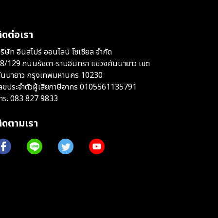
ิดต่อเรา
ริษัท อินสไปร์ ออนไลน์ โซเชียล จำกัด
8/129 ถนนรัชดา-รามอินทรา แขวงคันนายาว เขต
ันนายาว กรุงเทพมหานคร 10230
ลขประจำตัวผู้เสียภาษีอากร 0105561135791
ทร.
083 827 9833
ติดตามเรา