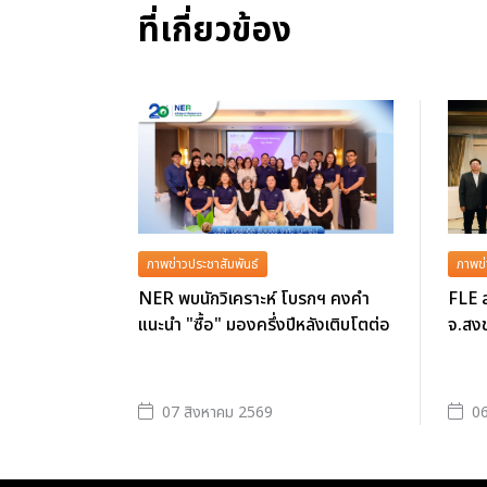
ที่เกี่ยวข้อง
ภาพข่าวประชาสัมพันธ์
ภาพข่
NER พบนักวิเคราะห์ โบรกฯ คงคำ
FLE ล
แนะนำ "ซื้อ" มองครึ่งปีหลังเติบโตต่อ
จ.สงข
07 สิงหาคม 2569
06