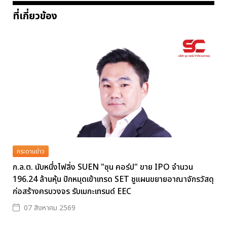
ที่เกี่ยวข้อง
กระดานข่าว
ก.ล.ต. นับหนึ่งไฟลิ่ง SUEN "ซุน คอร์ป" ขาย IPO จำนวน
196.24 ล้านหุ้น ปักหมุดเข้าเทรด SET ชูแผนขยายอาณาจักรวัสดุ
ก่อสร้างครบวงจร รับเมกะเทรนด์ EEC
07 สิงหาคม 2569