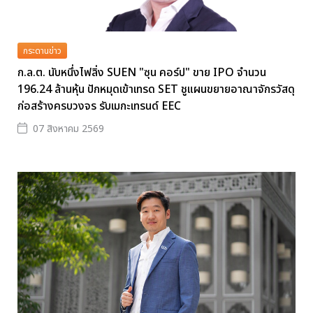
กระดานข่าว
ก.ล.ต. นับหนึ่งไฟลิ่ง SUEN "ซุน คอร์ป" ขาย IPO จำนวน
196.24 ล้านหุ้น ปักหมุดเข้าเทรด SET ชูแผนขยายอาณาจักรวัสดุ
ก่อสร้างครบวงจร รับเมกะเทรนด์ EEC
07 สิงหาคม 2569