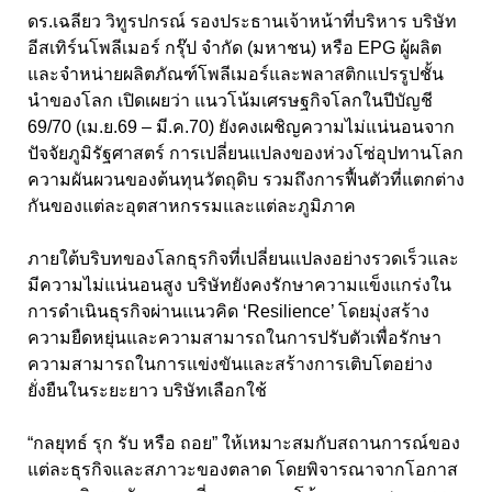
ดร.เฉลียว วิทูรปกรณ์ รองประธานเจ้าหน้าที่บริหาร บริษัท
อีสเทิร์นโพลีเมอร์ กรุ๊ป จำกัด (มหาชน) หรือ EPG
ผู้ผลิต
และจำหน่ายผลิตภัณฑ์โพลีเมอร์และพลาสติกแปรรูปชั้น
นำของโลก เปิดเผยว่า แนวโน้มเศรษฐกิจโลกในปีบัญชี
69/70
(เม.ย.
69
– มี.ค.
70
) ยังคงเผชิญความไม่แน่นอนจาก
ปัจจัยภูมิรัฐศาสตร์ การเปลี่ยนแปลงของห่วงโซ่อุปทานโลก
ความผันผวนของต้นทุนวัตถุดิบ รวมถึงการฟื้นตัวที่แตกต่าง
กันของแต่ละอุตสาหกรรมและแต่ละภูมิภาค
ภายใต้บริบทของโลกธุรกิจที่เปลี่ยนแปลงอย่างรวดเร็วและ
มีความไม่แน่นอนสูง บริษัทยังคงรักษาความแข็งแกร่งใน
การดำเนินธุรกิจผ่านแนวคิด ‘Resilience’
โดยมุ่งสร้าง
ความยืดหยุ่นและความสามารถในการปรับตัวเพื่อรักษา
ความสามารถในการแข่งขันและสร้างการเติบโตอย่าง
ยั่งยืนในระยะยาว บริษัทเลือกใช้
“กลยุทธ์ รุก รับ หรือ ถอย” ให้เหมาะสมกับสถานการณ์ของ
แต่ละธุรกิจและสภาวะของตลาด โดยพิจารณาจากโอกาส