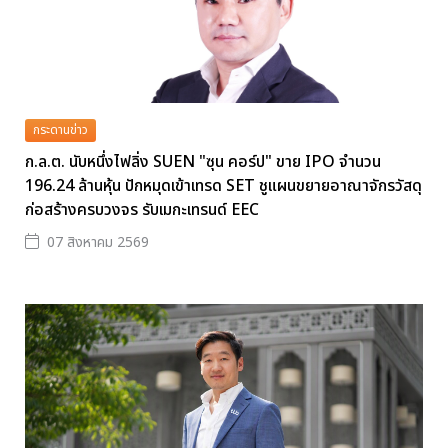
กระดานข่าว
ก.ล.ต. นับหนึ่งไฟลิ่ง SUEN "ซุน คอร์ป" ขาย IPO จำนวน
196.24 ล้านหุ้น ปักหมุดเข้าเทรด SET ชูแผนขยายอาณาจักรวัสดุ
ก่อสร้างครบวงจร รับเมกะเทรนด์ EEC
07 สิงหาคม 2569