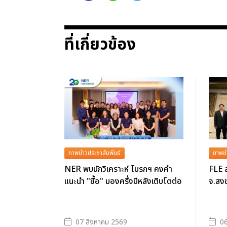
ที่เกี่ยวข้อง
ภาพข่าวประชาสัมพันธ์
ภาพข่
NER พบนักวิเคราะห์ โบรกฯ คงคำ
FLE ล
แนะนำ "ซื้อ" มองครึ่งปีหลังเติบโตต่อ
จ.สงข
07 สิงหาคม 2569
06