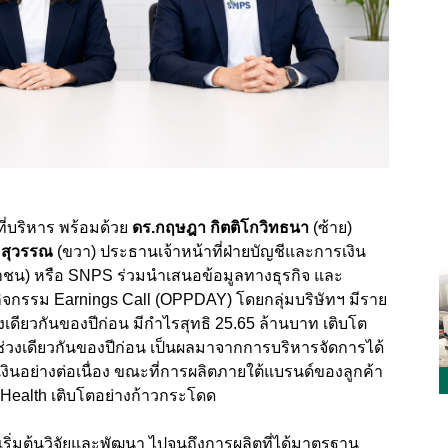
ี่บริหาร พร้อมด้วย
ดร.กฤษฎา กิตติโกวิทธนา
(ซ้าย)
ยมสุวรรณ
(ขวา) ประธานเจ้าหน้าที่ฝ่ายบัญชีและการเงิน
หาชน) หรือ
SNPS ร่วมนำเสนอข้อมูลทางธุรกิจ และ
ิจกรรม
Earnings Call (OPPDAY)
โดย
กลุ่มบริษัทฯ มีราย
งเดียวกันของปีก่อน มีกำไรสุทธิ
25.65
ล้านบาท เติบโต
ับช่วงเดียวกันของปีก่อน เป็นผลมาจากการบริหารจัดการได้
ินอย่างต่อเนื่อง ขณะที่การผลิตภายใต้แบรนด์ของลูกค้า
 Health
เติบโตอย่างก้าวกระโดด
รเริ่มต้นวิจัยและพัฒนา ไปจนถึงการผลิตที่ได้มาตรฐาน