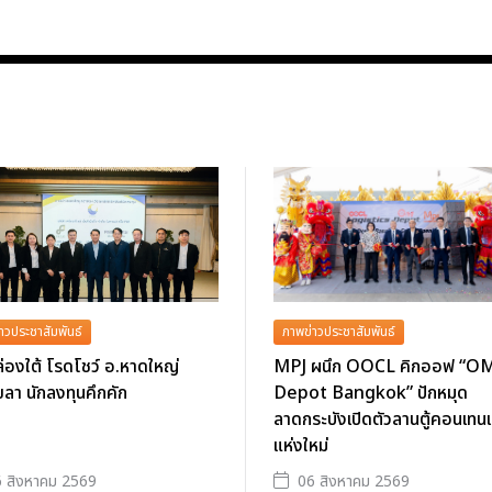
าวประชาสัมพันธ์
ภาพข่าวประชาสัมพันธ์
่องใต้ โรดโชว์ อ.หาดใหญ่
MPJ ผนึก OOCL คิกออฟ “O
ลา นักลงทุนคึกคัก
Depot Bangkok” ปักหมุด
ลาดกระบังเปิดตัวลานตู้คอนเทนเ
แห่งใหม่
 สิงหาคม 2569
06 สิงหาคม 2569