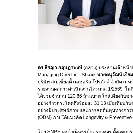
ดร.ธีรญา กฤษฎาพงษ์
(กลาง) ประธานเจ้าหน้าท
Managing Director – SI
และ
นายตนุวัฒน์ เจี
บริษัท สเปเชี่ยลตี้ เนเชอรัล โปรดักส์ จำกัด (ม
รายงานผลการดำเนินงานไตรมาส 1
/
2569
ในก
ได้รวมจำนวน 120.66
ล้านบาท ใกล้เคียงกับช่ว
อย่างก้าวกระโดดถึงร้อยละ
31.13
เมื่อเทียบก
อย่างมีประสิทธิภาพ และการลดต้นทุนทางการเง
(
ODM
) ภายใต้แนวคิด
Longevity & Preventive
โดย SNPS
มุ่งดำเนินธุรกิจครบวงจร ตั้งแต่กา