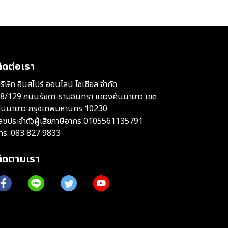
ิดต่อเรา
ริษัท อินสไปร์ ออนไลน์ โซเชียล จำกัด
8/129 ถนนรัชดา-รามอินทรา แขวงคันนายาว เขต
ันนายาว กรุงเทพมหานคร 10230
ลขประจำตัวผู้เสียภาษีอากร 0105561135791
ทร.
083 827 9833
ติดตามเรา