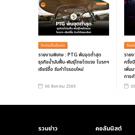
จับประเด็นหุ้นเด่น
จับประ
รายงานพิเศษ : PTG พ้นจุดต่ำสุด
รายงา
ธุรกิจน้ำมันฟื้น-พันธุ์ไทยโตแรง โบรกฯ
ครึ่ง
เชียร์ซื้อ รับกำไรรอบใหม่
เพิ่มม
ทางก
06 สิงหาคม 2569
06
รวมข่าว
คอลัมนิสต์