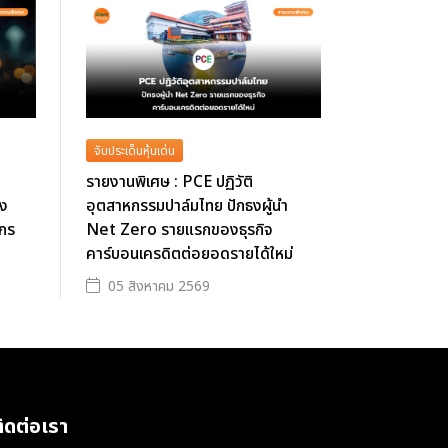
จับประเด็นหุ้นเด่น
รายงานพิเศษ : PCE ปฏิวัติ
ึง
อุตสาหกรรมปาล์มไทย ปักธงผู้นำ
์กร
Net Zero รายแรกของธุรกิจ
คาร์บอนเครดิตต่อยอดรายได้ใหม่
05 สิงหาคม 2569
ิดต่อเรา