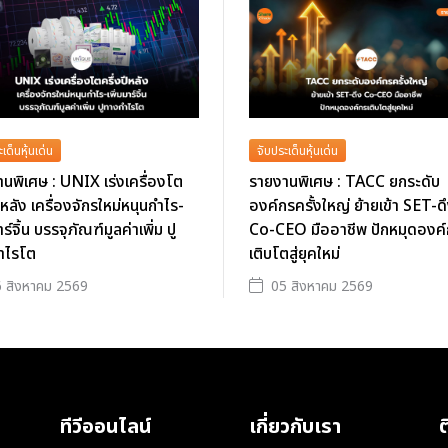
เด็นหุ้นเด่น
จับประเด็นหุ้นเด่น
นพิเศษ : UNIX เร่งเครื่องโต
รายงานพิเศษ : TACC ยกระดับ
ปีหลัง เครื่องจักรใหม่หนุนกำไร-
องค์กรครั้งใหญ่ ย้ายเข้า SET-ด
าร์จิ้น บรรจุภัณฑ์มูลค่าเพิ่ม ปู
Co-CEO มืออาชีพ ปักหมุดองค
ำไรโต
เติบโตสู่ยุคใหม่
 สิงหาคม 2569
05 สิงหาคม 2569
ทีวีออนไลน์
เกี่ยวกับเรา
ต