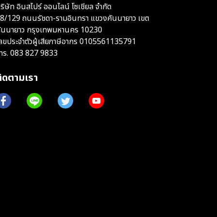
ริษัท อินสไปร์ ออนไลน์ โซเชียล จำกัด
8/129 ถนนรัชดา-รามอินทรา แขวงคันนายาว เขต
ันนายาว กรุงเทพมหานคร 10230
ลขประจำตัวผู้เสียภาษีอากร 0105561135791
ทร.
083 827 9833
ติดตามเรา