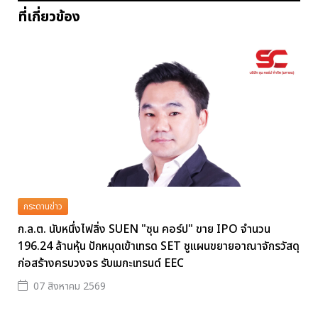
ที่เกี่ยวข้อง
กระดานข่าว
ก.ล.ต. นับหนึ่งไฟลิ่ง SUEN "ซุน คอร์ป" ขาย IPO จำนวน
196.24 ล้านหุ้น ปักหมุดเข้าเทรด SET ชูแผนขยายอาณาจักรวัสดุ
ก่อสร้างครบวงจร รับเมกะเทรนด์ EEC
07 สิงหาคม 2569