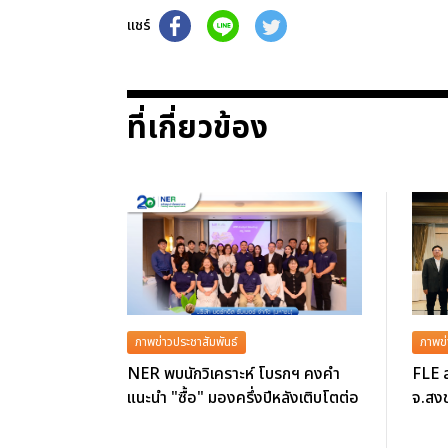
แชร์
ที่เกี่ยวข้อง
ภาพข่าวประชาสัมพันธ์
ภาพข่
NER พบนักวิเคราะห์ โบรกฯ คงคำ
FLE ล
แนะนำ "ซื้อ" มองครึ่งปีหลังเติบโตต่อ
จ.สงข