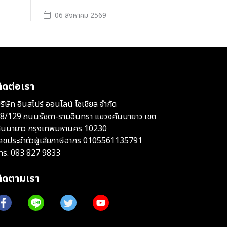
06 สิงหาคม 2569
ิดต่อเรา
ริษัท อินสไปร์ ออนไลน์ โซเชียล จำกัด
8/129 ถนนรัชดา-รามอินทรา แขวงคันนายาว เขต
ันนายาว กรุงเทพมหานคร 10230
ลขประจำตัวผู้เสียภาษีอากร 0105561135791
ทร.
083 827 9833
ติดตามเรา