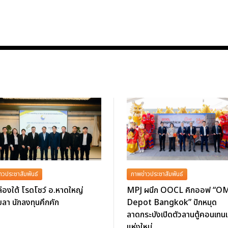
าวประชาสัมพันธ์
ภาพข่าวประชาสัมพันธ์
่องใต้ โรดโชว์ อ.หาดใหญ่
MPJ ผนึก OOCL คิกออฟ “O
ลา นักลงทุนคึกคัก
Depot Bangkok” ปักหมุด
ลาดกระบังเปิดตัวลานตู้คอนเทนเ
แห่งใหม่