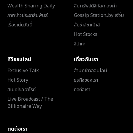
Wealth Sharing Daily
สินทรัพย์ดิจิทัล/ทองคำ
ภาพข่าวประชาสัมพันธ์
Gossip Station..by เจ๊จิ๋ม
เรื่องเด่นวันนี้
ส้มซ่าส์ขาเม้าส์
Hot Stocks
จิปาถะ
ทีวีออนไลน์
เกี่ยวกับเรา
Exclusive Talk
สำนักข่าวออนไลน์
Hot Story
ธุรกิจของเรา
สเปเชียล วาไรตี้
ติดต่อเรา
Live Broadcast / The
Billionaire Way
ติดต่อเรา