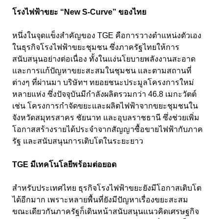
โรงไฟฟ้าขยะ “New S-Curve” ของไทย
หนึ่งในจุดแข็งสำคัญของ TGE คือการวางตำแหน่งตัวเอง
ในธุรกิจโรงไฟฟ้าขยะชุมชน ซึ่งภาครัฐไทยให้การ
สนับสนุนอย่างต่อเนื่อง ทั้งในแง่นโยบายพลังงานสะอาด
และการแก้ปัญหาขยะสะสมในชุมชน และตามสถานที่
ต่างๆ ที่ผ่านมา บริษัทฯ ทยอยชนะประมูลโครงการใหม่
หลายแห่ง ซึ่งปัจจุบันมีกำลังผลิตรวมกว่า 46.8 เมกะวัตต์
เช่น โครงการกำจัดขยะและผลิตไฟฟ้าจากขยะชุมชนใน
จังหวัดสมุทรสาคร ชัยนาท และอุบลราชธานี ซึ่งช่วยเพิ่ม
โอกาสสร้างรายได้ประจำจากสัญญาซื้อขายไฟฟ้ากับภาค
รัฐ และสนับสนุนการเติบโตในระยะยาว
TGE มีเทคโนโลยีพร้อมต่อยอด
สำหรับประเทศไทย ธุรกิจโรงไฟฟ้าขยะยังมีโอกาสเติบโต
ได้อีกมาก เพราะหลายพื้นที่ยังมีปัญหาเรื่องขยะสะสม
ขณะเดียวกันภาครัฐก็เดินหน้าสนับสนุนแนวคิดเศรษฐกิจ