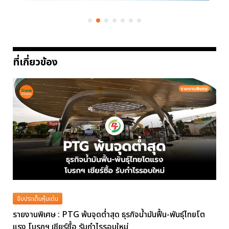
ที่เกี่ยวข้อง
จับประเด็นหุ้นเด่น
รายงานพิเศษ : PTG พ้นจุดต่ำสุด ธุรกิจน้ำมันฟื้น-พันธุ์ไทยโต
แรง โบรกฯ เชียร์ซื้อ รับกำไรรอบใหม่