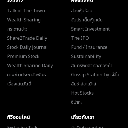
รวมข่าว
คอลัมนิสต์
Talk of The Town
ส่องหุ้นร้อน
Wealth Sharing
จับประเด็นหุ้นเด่น
กระดานข่าว
Smart Investment
Share2Trade Daily
The IPO
Stock Daily Journal
Fund / Insurance
Premium Stock
Sustainability
Wealth Sharing Daily
สินทรัพย์ดิจิทัล/ทองคำ
ภาพข่าวประชาสัมพันธ์
Gossip Station..by เจ๊จิ๋ม
เรื่องเด่นวันนี้
ส้มซ่าส์ขาเม้าส์
Hot Stocks
จิปาถะ
ทีวีออนไลน์
เกี่ยวกับเรา