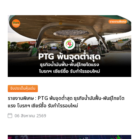
จับประเด็นหุ้นเด่น
รายงานพิเศษ : PTG พ้นจุดต่ำสุด ธุรกิจน้ำมันฟื้น-พันธุ์ไทยโต
แรง โบรกฯ เชียร์ซื้อ รับกำไรรอบใหม่
06 สิงหาคม 2569