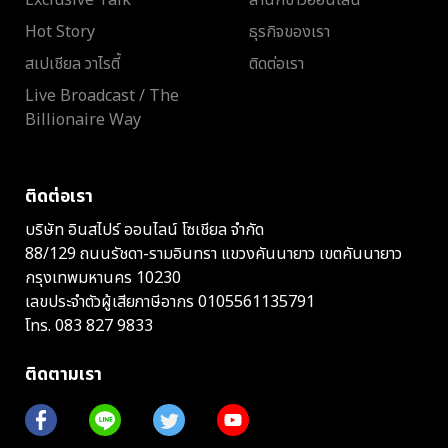
Exclusive Talk
สำนักข่าวออนไลน์
Hot Story
ธุรกิจของเรา
สเปเชียล วาไรตี้
ติดต่อเรา
Live Broadcast / The
Billionaire Way
ติดต่อเรา
บริษัท อินสไปร์ ออนไลน์ โซเชียล จำกัด
88/129 ถนนรัชดา-รามอินทรา แขวงคันนายาว เขตคันนายาว
กรุงเทพมหานคร 10230
เลขประจำตัวผู้เสียภาษีอากร 0105561135791
โทร.
083 827 9833
ติดตามเรา