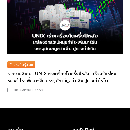
จับประเด็นหุ้นเด่น
รายงานพิเศษ : UNIX เร่งเครื่องโตครึ่งปีหลัง เครื่องจักรใหม่
หนุนกำไร-เพิ่มมาร์จิ้น บรรจุภัณฑ์มูลค่าเพิ่ม ปูทางกำไรโต
06 สิงหาคม 2569