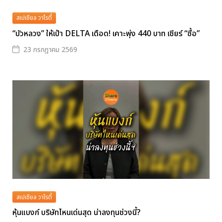
สเปเชียล วาไรตี้
“บัวหลวง” ให้เป้า DELTA เดือด! เคาะพุ่ง 440 บาท เชียร์ “ซื้อ”
23 กรกฎาคม 2569
สเปเชียล วาไรตี้
หุ้นแบงก์ บริษัทไหนเด่นสุด น่าลงทุนช่วงนี้?