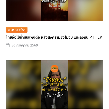
สเปเชียล วาไรตี้
ไทยจ่อใช้น้ำมันแพงต่อ หลังสงครามยังไม่จบ แนะลงทุน PTTEP
30 กรกฎาคม 2569