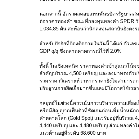
นอกจากนี้ อัตราผลตอบแทนพันธบัตรรัฐบาลสหรัฐ
ต่อราคาทองคํา ขณะที่กองทุนทองคํา SPDR วันก
1,034.85 ตัน สะท้อนว่านักลงทุนสถาบันยังคงร
สําหรับปัจจัยที่ต้องติดตามในวันนี้ ได้แก่ ตัว
GDP q/q ซึ่งตลาดคาดการณ์ไว้ที่ 2.0%
ทั้งนี้ ในเชิงเทคนิค ราคาทองคําเข้าสู่แนวโน้
สําคัญบริเวณ 4,500 เหรียญ และลงมาทรงตัวบริเ
รวมราคาวิเคราะห์ว่าหากราคายังไม่สามารถกลั
ปรับฐานอาจยืดเยื้อมากขึ้นและมีโอกาสใช้เวล
กลยุทธ์ในช่วงนี้ควรเน้นการบริหารความเสี่ยง
หรือมีสัญญาณฟื้นตัวที่ชัดเจนก่อนเพิ่มนํ้าห
คําตลาดโลก (Gold Spot) แนวรับอยู่ที่บริเวณ 4
4,440 เหรียญ และ 4,480 เหรียญ ส่วน ทองคําใน
แนวต้านอยู่ที่ระดับ 68,600 บาท