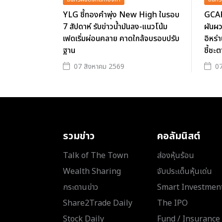
YLG ชี้ทองคำพุ่ง New High ในรอบ
GCAP
7 สัปดาห์ รับข่าวน้ำมันลง-แนวโน้ม
ผันผว
เฟดเริ่มผ่อนคลาย คาดใกล้จบรอบปรับ
อิหร่
ฐาน
ชี้ชะ
07 สิงหาคม 2569
07
รวมข่าว
คอลัมนิสต์
Talk of The Town
ส่องหุ้นร้อน
Wealth Sharing
จับประเด็นหุ้นเด่น
กระดานข่าว
Smart Investmen
Share2Trade Daily
The IPO
Stock Daily
Fund / Insurance