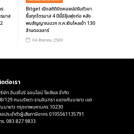
าร
Bitget เปิดสถิติบิตคอยน์ปรับตัวขา
ตรมาส
ขึ้นทุกไตรมาส 4 ปีนี้มีลุ้นพุ่งต่อ หลัง
62
พบสัญญาณบวก ก.ค.เงินไหลเข้า 130
ล้านดอลลาร์
04 สิงหาคม 2569
ิดต่อเรา
ริษัท อินสไปร์ ออนไลน์ โซเชียล จำกัด
8/129 ถนนรัชดา-รามอินทรา แขวงคันนายาว เขต
ันนายาว กรุงเทพมหานคร 10230
ลขประจำตัวผู้เสียภาษีอากร 0105561135791
ทร.
083 827 9833