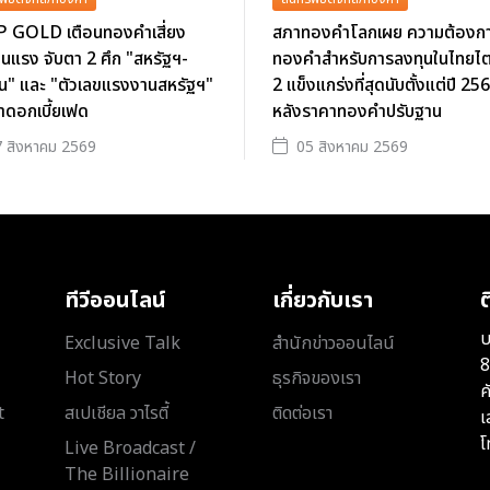
 GOLD เตือนทองคำเสี่ยง
สภาทองคำโลกเผย ความต้องก
นแรง จับตา 2 ศึก "สหรัฐฯ-
ทองคำสำหรับการลงทุนในไทยไ
าน" และ "ตัวเลขแรงงานสหรัฐฯ"
2 แข็งแกร่งที่สุดนับตั้งแต่ปี 25
ตาดอกเบี้ยเฟด
หลังราคาทองคำปรับฐาน
 สิงหาคม 2569
05 สิงหาคม 2569
ทีวีออนไลน์
เกี่ยวกับเรา
ต
บ
Exclusive Talk
สำนักข่าวออนไลน์
8
Hot Story
ธุรกิจของเรา
ค
t
สเปเชียล วาไรตี้
ติดต่อเรา
เ
โ
Live Broadcast /
The Billionaire