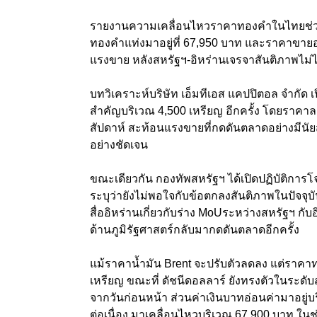
รายงานความเคลื่อนไหวราคาทองคำในไทยช่วงเ
ทองคำแท่งมาอยู่ที่ 67,950 บาท และราคาขายออก
แรงขาย หลังสหรัฐฯ-อิหร่านเจรจาสันติภาพไม่ไ
บทวิเคราะห์บริษัท เอ็มทีเอส แคปปิตอล จำกัด
สําคัญบริเวณ 4,500 เหรียญ อีกครั้ง โดยราคาลงไ
สัปดาห์ สะท้อนแรงขายที่กดดันตลาดอย่างมีนั
อย่างชัดเจน
ขณะเดียวกัน กองทัพสหรัฐฯ ได้เปิดปฏิบัติการโจมต
ระบุว่ายังไม่พอใจกับข้อตกลงสันติภาพในปัจจ
สื่ออิหร่านเกี่ยวกับร่าง MoUระหว่างสหรัฐฯ กับ
ด้านภูมิรัฐศาสตร์กลับมากดดันตลาดอีกครั้ง
แม้ราคานํ้ามัน Brent จะปรับตัวลดลง แต่ราคา
เหรียญ ขณะที่ ดัชนีดอลลาร์ ยังทรงตัวในระดับสูง
จากวันก่อนหน้า ส่วนค่าเงินบาทอ่อนค่ามาอยู่
ต่อเนื่อง มาเคลื่อนไหวบริเวณ 67,900 บาท ในช่