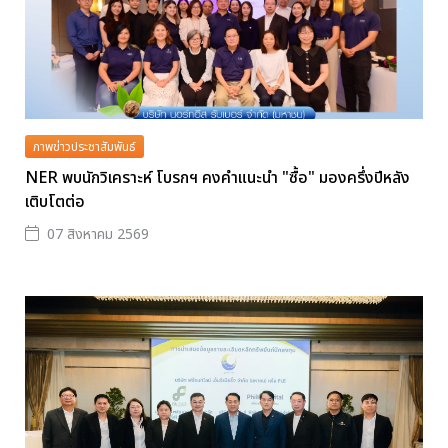
ภาพข่าวประชาสัมพันธ์
NER พบนักวิเคราะห์ โบรกฯ คงคำแนะนำ "ซื้อ" มองครึ่งปีหลัง
เติบโตต่อ
07 สิงหาคม 2569