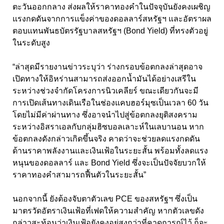
ตะวันออกกลาง ส่งผลให้ราคาทองคำในปัจจุบันยังคงเผชิญ
แรงกดดันจากการแข็งค่าของดอลลาร์สหรัฐฯ และอัตราผล
ตอบแทนพันธบัตรรัฐบาลสหรัฐฯ (Bond Yield) ที่ทรงตัวอยู่
ในระดับสูง
“ล่าสุดมีรายงานข่าวระบุว่า ร่างกรอบข้อตกลงล่าสุดอาจ
เปิดทางให้อิหร่านสามารถส่งออกน้ำมันได้อย่างเสรีใน
ระหว่างช่วงจำกัดโครงการนิวเคลียร์ ขณะเดียวกันจะมี
การเปิดเส้นทางเดินเรือในช่องแคบฮอร์มุซเป็นเวลา 60 วัน
โดยไม่มีค่าผ่านทาง ซึ่งอาจนำไปสู่ข้อตกลงยุติสงคราม
ระหว่างอิสราเอลกับกลุ่มฮิซบอลเลาะห์ในเลบานอน หาก
ข้อตกลงดังกล่าวเกิดขึ้นจริง คาดว่าจะช่วยลดแรงกดดัน
ด้านราคาพลังงานและเงินเฟ้อในระยะสั้น พร้อมทั้งลดแรง
หนุนของดอลลาร์ และ Bond Yield ซึ่งจะเป็นปัจจัยบวกให้
ราคาทองคำสามารถฟื้นตัวในระยะสั้น”
นอกจากนี้ ยังต้องจับตาตัวเลข PCE ของสหรัฐฯ ซึ่งเป็น
มาตรวัดอัตราเงินเฟ้อที่เฟดให้ความสำคัญ หากตัวเลขดัง
กล่าวสะท้อนว่าเงินเฟ้อยังคงอยู่สูงกว่าที่คาดการณ์ไว้ ก็จะ