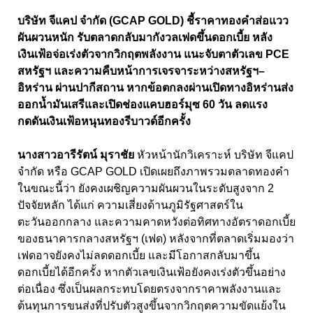
บริษัท จีแคป จำกัด (GCAP GOLD) ชี้ราคาทองคำส่อแวว
ผันผวนหนัก รับตลาดกลับมากังวลเฟดขึ้นดอกเบี้ย หลัง
เงินเฟ้อจ่อเร่งตัวจากวิกฤตพลังงาน แนะจับตาตัวเลข PCE
สหรัฐฯ และความคืบหน้าการเจรจาระหว่างสหรัฐฯ–
อิหร่าน ผ่านปากีสถาน หากข้อตกลงผ่านเปิดทางอิหร่านส่ง
ออกน้ำมันเสรีและเปิดช่องแคบฮอร์มุซ 60 วัน ลดแรง
กดดันเงินเฟ้อหนุนทองรีบาวด์อีกครั้ง
นางสาวอารีรัตน์ มุราชัย
หัวหน้านักวิเคราะห์ บริษัท จีแคป
จำกัด หรือ GCAP GOLD เปิดเผยถึงภาพรวมตลาดทองคำ
ในขณะนี้ว่า ยังคงเผชิญความผันผวนในระดับสูงจาก 2
ปัจจัยหลัก ได้แก่ ความเสี่ยงด้านภูมิรัฐศาสตร์ใน
ตะวันออกกลาง และความคาดหวังต่อทิศทางอัตราดอกเบี้ย
ของธนาคารกลางสหรัฐฯ (เฟด) หลังจากที่ตลาดเริ่มมองว่า
เฟดอาจยังคงไม่ลดดอกเบี้ย และมีโอกาสกลับมาขึ้น
ดอกเบี้ยได้อีกครั้ง หากตัวเลขเงินเฟ้อยังคงเร่งตัวขึ้นอย่าง
ต่อเนื่อง ซึ่งเป็นผลกระทบโดยตรงจากราคาพลังงานและ
ต้นทุนการขนส่งที่ปรับตัวสูงขึ้นจากวิกฤตความขัดแย้งใน