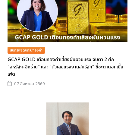
สินทรัพย์ดิจิทัล/ทองคำ
GCAP GOLD เตือนทองคำเสี่ยงผันผวนแรง จับตา 2 ศึก
"สหรัฐฯ-อิหร่าน" และ "ตัวเลขแรงงานสหรัฐฯ" ชี้ชะตาดอกเบี้ย
เฟด
07 สิงหาคม 2569