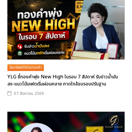
สินทรัพย์ดิจิทัล/ทองคำ
YLG ชี้ทองคำพุ่ง New High ในรอบ 7 สัปดาห์ รับข่าวน้ำมัน
ลง-แนวโน้มเฟดเริ่มผ่อนคลาย คาดใกล้จบรอบปรับฐาน
07 สิงหาคม 2569