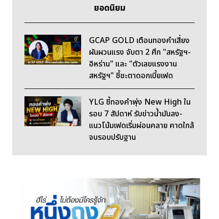
ยอดนิยม
GCAP GOLD เตือนทองคำเสี่ยง
ผันผวนแรง จับตา 2 ศึก "สหรัฐฯ-
อิหร่าน" และ "ตัวเลขแรงงาน
สหรัฐฯ" ชี้ชะตาดอกเบี้ยเฟด
YLG ชี้ทองคำพุ่ง New High ใน
รอบ 7 สัปดาห์ รับข่าวน้ำมันลง-
แนวโน้มเฟดเริ่มผ่อนคลาย คาดใกล้
จบรอบปรับฐาน