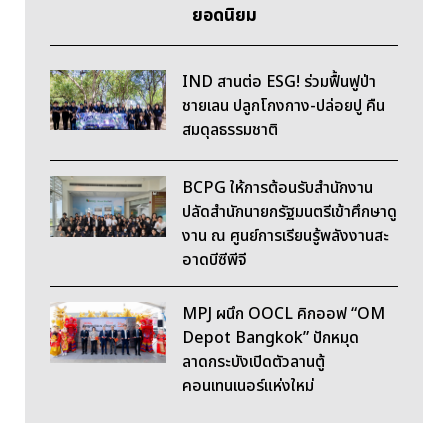
ยอดนิยม
IND สานต่อ ESG! ร่วมฟื้นฟูป่า
ชายเลน ปลูกโกงกาง-ปล่อยปู คืน
สมดุลธรรมชาติ
BCPG ให้การต้อนรับสำนักงาน
ปลัดสำนักนายกรัฐมนตรีเข้าศึกษาดู
งาน ณ ศูนย์การเรียนรู้พลังงานสะ
อาดบีซีพีจี
MPJ ผนึก OOCL คิกออฟ “OM
Depot Bangkok” ปักหมุด
ลาดกระบังเปิดตัวลานตู้
คอนเทนเนอร์แห่งใหม่