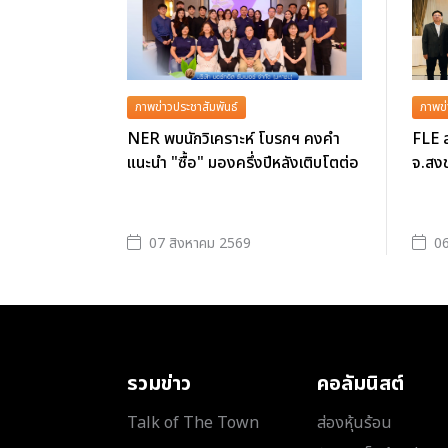
ภาพข่าวประชาสัมพันธ์
ภาพข่
NER พบนักวิเคราะห์ โบรกฯ คงคำ
FLE ล
แนะนำ "ซื้อ" มองครึ่งปีหลังเติบโตต่อ
จ.สงข
07 สิงหาคม 2569
06
รวมข่าว
คอลัมนิสต์
Talk of The Town
ส่องหุ้นร้อน