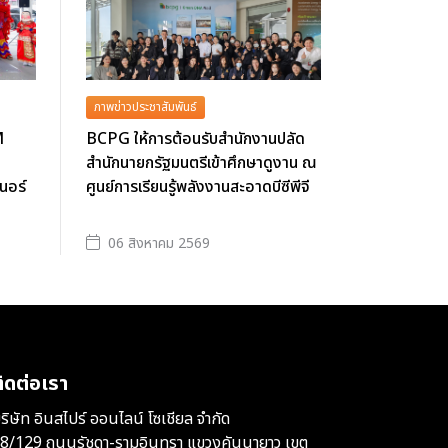
ภาพข่าวประชาสัมพันธ์
M
BCPG ให้การต้อนรับสำนักงานปลัด
สำนักนายกรัฐมนตรีเข้าศึกษาดูงาน ณ
นอร์
ศูนย์การเรียนรู้พลังงานสะอาดบีซีพีจี
06 สิงหาคม 2569
ิดต่อเรา
ริษัท อินสไปร์ ออนไลน์ โซเชียล จำกัด
8/129 ถนนรัชดา-รามอินทรา แขวงคันนายาว เขต