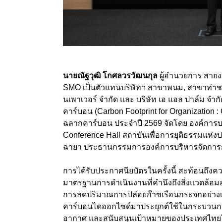
นายณัฐวุฒิ โกศลวรวัฒนกุล
ผู้อำนวยการ สายง
SMO เป็นตัวแทนบริษัทฯ สาขาพนม, สาขาท่าชนะ
นเพาเวอร์ จำกัด และ บริษัท เอ แอล ปาล์ม จำก
คาร์บอน (Carbon Footprint for Organization
ฉลากคาร์บอน ประจำปี 2569 จัดโดย องค์การบ
Conference Hall สถาบันเพื่อการยุติธรรมแห่งป
ฉายา ประธานกรรมการองค์การบริหารจัดการก
การได้รับประกาศนียบัตรในครั้งนี้ สะท้อนถึง
มาตรฐานการดำเนินงานที่คำนึงถึงสิ่งแวดล้อม
การลดปริมาณการปล่อยก๊าซเรือนกระจกอย่าง
คาร์บอนไดออกไซด์มาประยุกต์ใช้ในกระบวนกา
อากาศ และสนับสนุนเป้าหมายของประเทศไทยในกา