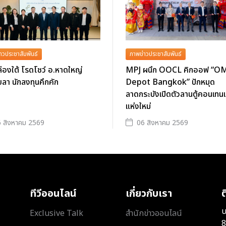
าวประชาสัมพันธ์
ภาพข่าวประชาสัมพันธ์
่องใต้ โรดโชว์ อ.หาดใหญ่
MPJ ผนึก OOCL คิกออฟ “O
ลา นักลงทุนคึกคัก
Depot Bangkok” ปักหมุด
ลาดกระบังเปิดตัวลานตู้คอนเทนเ
แห่งใหม่
 สิงหาคม 2569
06 สิงหาคม 2569
ทีวีออนไลน์
เกี่ยวกับเรา
ต
บ
Exclusive Talk
สำนักข่าวออนไลน์
8