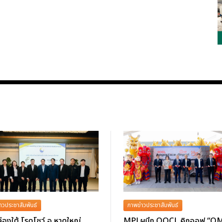
าวประชาสัมพันธ์
ภาพข่าวประชาสัมพันธ์
่องใต้ โรดโชว์ อ.หาดใหญ่
MPJ ผนึก OOCL คิกออฟ “O