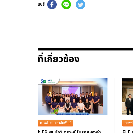
แชร์
ที่เกี่ยวข้อง
ภาพข่าวประชาสัมพันธ์
ภาพข่
NER พบนักวิเคราะห์ โบรกฯ คงคำ
FLE ล