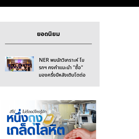
ยอดนิยม
NER พบนักวิเคราะห์ โบ
รกฯ คงคำแนะนำ "ซื้อ"
มองครึ่งปีหลังเติบโตต่อ