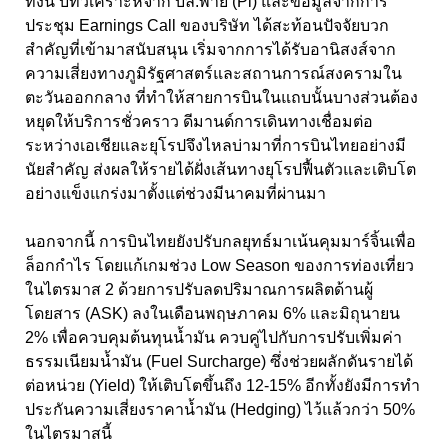
ทั้งนี้ บทวิเคราะห์จาก บล.พาย (Pi) และข้อมูลจากการ
ประชุม Earnings Call ของบริษัท ได้สะท้อนปัจจัยบวก
สำคัญที่เข้ามาสนับสนุน เริ่มจากการได้รับอานิสงส์จาก
ความเสี่ยงทางภูมิรัฐศาสตร์และสถานการณ์สงครามใน
ตะวันออกกลาง ที่ทำให้สายการบินในแถบนั้นบางส่วนต้อง
หยุดให้บริการชั่วคราว ดีมานด์การเดินทางเชื่อมต่อ
ระหว่างเอเชียและยุโรปจึงไหลบ่ามาที่การบินไทยอย่างมี
นัยสำคัญ ส่งผลให้รายได้ฝั่งเส้นทางยุโรปฟื้นตัวและเติบโต
อย่างแข็งแกร่งมาตั้งแต่ช่วงมีนาคมที่ผ่านมา
นอกจากนี้ การบินไทยยังปรับกลยุทธ์มาเน้นคุมมาร์จิ้นเพื่อ
ล็อกกำไร โดยแก้เกมช่วง Low Season ของการท่องเที่ยว
ในไตรมาส 2 ด้วยการปรับลดปริมาณการผลิตด้านผู้
โดยสาร (ASK) ลงในเดือนพฤษภาคม 6% และมิถุนายน
2% เพื่อควบคุมต้นทุนน้ำมัน ควบคู่ไปกับการปรับเพิ่มค่า
ธรรมเนียมน้ำมัน (Fuel Surcharge) ซึ่งช่วยผลักดันรายได้
ต่อหน่วย (Yield) ให้เติบโตขึ้นถึง 12-15% อีกทั้งยังมีการทำ
ประกันความเสี่ยงราคาน้ำมัน (Hedging) ไว้แล้วกว่า 50%
ในไตรมาสนี้