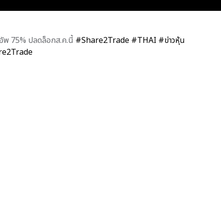
อกอัพ 75% ปลดล็อกส.ค.นี้
#Share2Trade
#THAI
#ข่าวหุ้น
are2Trade