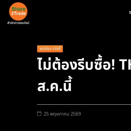
ร
สเปเชียล วาไรตี้
ไม่ต้องรีบซื้อ!
ส.ค.นี้
25 พฤษภาคม 2569