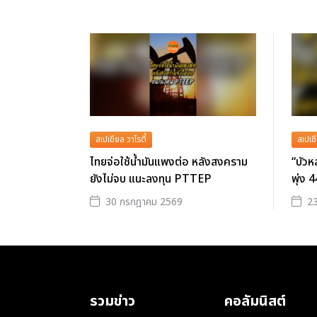
สเปเชียล วาไรตี้
สเปเชี
ไทยจ่อใช้น้ำมันแพงต่อ หลังสงคราม
“บัวห
ยังไม่จบ แนะลงทุน PTTEP
พุ่ง 4
30 กรกฎาคม 2569
2
รวมข่าว
คอลัมนิสต์