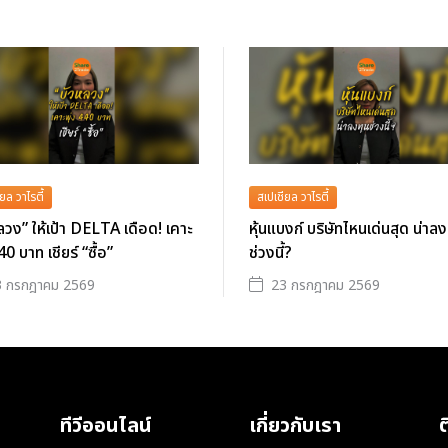
ยล วาไรตี้
สเปเชียล วาไรตี้
ลวง” ให้เป้า DELTA เดือด! เคาะ
หุ้นแบงก์ บริษัทไหนเด่นสุด น่าลง
40 บาท เชียร์ “ซื้อ”
ช่วงนี้?
3 กรกฎาคม 2569
23 กรกฎาคม 2569
ทีวีออนไลน์
เกี่ยวกับเรา
ต