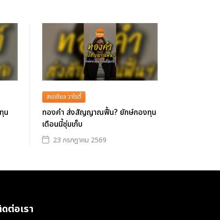
สเปเชียล วาไรตี้
ทุน
ทองคำ ส่งสัญญาณฟื้น? ยักษ์กองทุน
เดือนนี้ซุ่มเก็บ
23 กรกฎาคม 2569
ิดต่อเรา