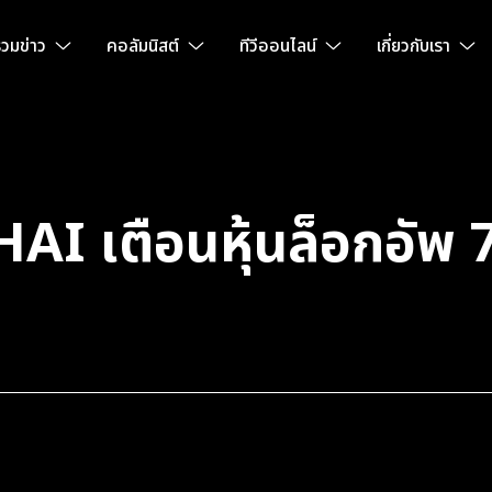
วมข่าว
คอลัมนิสต์
ทีวีออนไลน์
เกี่ยวกับเรา
 THAI เตือนหุ้นล็อกอั