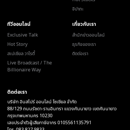
จิปาถะ
ทีวีออนไลน์
เกี่ยวกับเรา
Exclusive Talk
สำนักข่าวออนไลน์
Hot Story
ธุรกิจของเรา
สเปเชียล วาไรตี้
ติดต่อเรา
Live Broadcast / The
Billionaire Way
ติดต่อเรา
บริษัท อินสไปร์ ออนไลน์ โซเชียล จำกัด
88/129 ถนนรัชดา-รามอินทรา แขวงคันนายาว เขตคันนายาว
กรุงเทพมหานคร 10230
เลขประจำตัวผู้เสียภาษีอากร 0105561135791
โทร.
083 827 9833