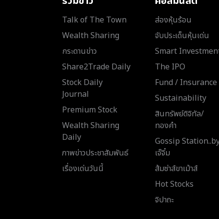
รวมข่าว
คอลัมนิสต์
Talk of The Town
ส่องหุ้นร้อน
Wealth Sharing
จับประเด็นหุ้นเด่น
กระดานข่าว
Smart Investmen
Share2Trade Daily
The IPO
Stock Daily
Fund / Insurance
Journal
Sustainability
Premium Stock
สินทรัพย์ดิจิทัล/
Wealth Sharing
ทองคำ
Daily
Gossip Station..b
ภาพข่าวประชาสัมพันธ์
เจ๊จิ๋ม
เรื่องเด่นวันนี้
ส้มซ่าส์ขาเม้าส์
Hot Stocks
จิปาถะ