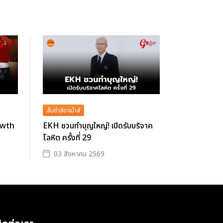
ส้มซ่าส์ขาเม้าส์
owth
EKH ชวนทำบุญใหญ่! เปิดรับบริจาค
โลหิต ครั้งที่ 29
03 สิงหาคม 2569