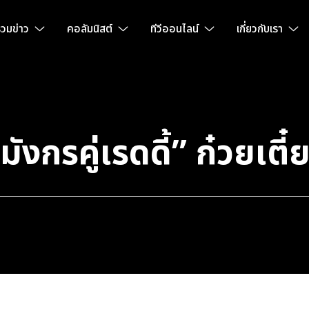
วมข่าว
คอลัมนิสต์
ทีวีออนไลน์
เกี่ยวกับเรา
งกรคู่เรดดี้” ก๋วยเตี๋ย