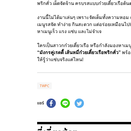
พริกคั่ว เผ็ดจัดจ้าน ครบรสแบบก๋วยเตี๋ยวเรือต้น
งานนี้ไม่ได้มาเล่นๆ เพราะจัดเต็มทั้งความหอ
เมนูรสจัด ทำง่าย กินสะดวก แต่อร่อยเหมือนไปน
หาเมนูเร็ว แรง แซ่บ และไม่จำเจ
ใครเป็นสาวกก๋วยเตี๋ยวเรือ หรือกำลังมองหาเมนู
“มังกรคู่เรดดี้ เส้นหมี่ก๋วยเตี๋ยวเรือพริกคั่ว”
พร้อ
ให้รู้ว่าแซ่บจริงแค่ไหน!
TWPC
แชร์