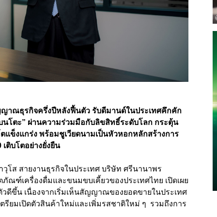
ญาณธุรกิจครึ่งปีหลังฟื้นตัว รับดีมานด์ในประเทศคึกคัก
บนโตะ” ผ่านความร่วมมือกับลิขสิทธิ์ระดับโลก กระตุ้น
ตแข็งแกร่ง พร้อมชูเวียดนามเป็นหัวหอกหลักสร้างการ
ติบโตอย่างยั่งยืน
อาวุโส สายงานธุรกิจในประเทศ บริษัท ศรีนานาพร
ลิตภัณฑ์เครื่องดื่มและขนมขบเคี้ยวของประเทศไทย เปิดเผย
ับตัวดีขึ้น เนื่องจากเริ่มเห็นสัญญาณของยอดขายในประเทศ
ัทฯ เตรียมเปิดตัวสินค้าใหม่และเพิ่มรสชาติใหม่ ๆ รวมถึงการ