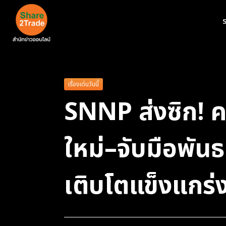
ร
เรื่องเด่นวันนี้
SNNP ส่งซิก! คร
ใหม่–จับมือพัน
เติบโตแข็งแกร่