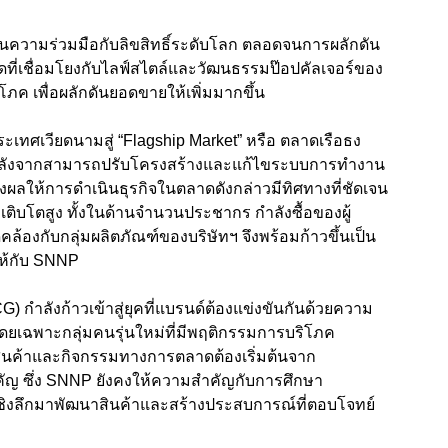
านความร่วมมือกับลิขสิทธิ์ระดับโลก ตลอดจนการผลักดัน
ี่เชื่อมโยงกับไลฟ์สไตล์และวัฒนธรรมป๊อปคัลเจอร์ของ
ิโภค เพื่อผลักดันยอดขายให้เพิ่มมากขึ้น
เทศเวียดนามสู่ “Flagship Market” หรือ ตลาดเรือธง
 หลังจากสามารถปรับโครงสร้างและแก้ไขระบบการทำงาน
่งผลให้การดำเนินธุรกิจในตลาดดังกล่าวมีทิศทางที่ชัดเจน
พเติบโตสูง ทั้งในด้านจำนวนประชากร กำลังซื้อของผู้
้องกับกลุ่มผลิตภัณฑ์ของบริษัทฯ จึงพร้อมก้าวขึ้นเป็น
ห้กับ SNNP
 กำลังก้าวเข้าสู่ยุคที่แบรนด์ต้องแข่งขันกันด้วยความ
ดยเฉพาะกลุ่มคนรุ่นใหม่ที่มีพฤติกรรมการบริโภค
สินค้าและกิจกรรมทางการตลาดต้องเริ่มต้นจาก
ำคัญ ซึ่ง SNNP ยังคงให้ความสำคัญกับการศึกษา
ูลเชิงลึกมาพัฒนาสินค้าและสร้างประสบการณ์ที่ตอบโจทย์