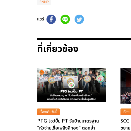
SNNP
แชร์
ที่เกี่ยวข้อง
เรื่องเด่นวันนี้
เรื่องเ
PTG โชว์ปั๊ม PT รับป้ายมาตรฐาน
SCG เ
"หัวจ่ายเชื้อเพลิงสีทอง" ตอกย้ำ
ขยายเ