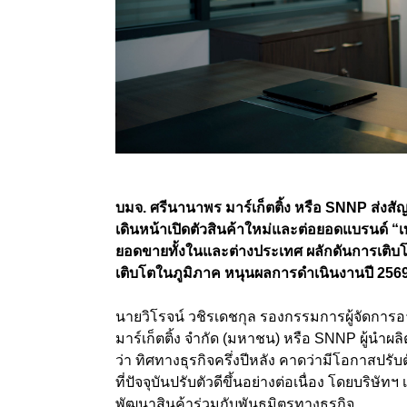
บมจ. ศรีนานาพร มาร์เก็ตติ้ง หรือ SNNP ส่งสัญ
เดินหน้าเปิดตัวสินค้าใหม่และต่อยอดแบรนด์ “เ
ยอดขายทั้งในและต่างประเทศ ผลักดันการเติบโ
เติบโตในภูมิภาค หนุนผลการดำเนินงานปี 2569 เ
นายวิโรจน์ วชิรเดชกุล รองกรรมการผู้จัดการ
มาร์เก็ตติ้ง จำกัด (มหาชน) หรือ SNNP ผู้นำผ
ว่า ทิศทางธุรกิจครึ่งปีหลัง คาดว่ามีโอกาสปร
ที่ปัจจุบันปรับตัวดีขึ้นอย่างต่อเนื่อง โดยบริษ
พัฒนาสินค้าร่วมกับพันธมิตรทางธุรกิจ