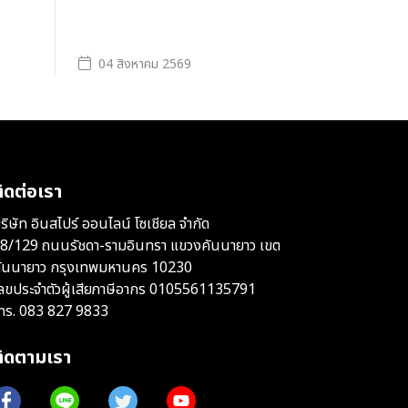
ำ
04 สิงหาคม 2569
ิดต่อเรา
ริษัท อินสไปร์ ออนไลน์ โซเชียล จำกัด
8/129 ถนนรัชดา-รามอินทรา แขวงคันนายาว เขต
ันนายาว กรุงเทพมหานคร 10230
ลขประจำตัวผู้เสียภาษีอากร 0105561135791
ทร.
083 827 9833
ติดตามเรา