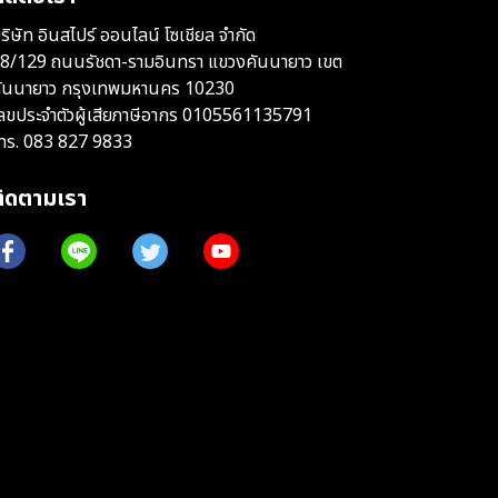
ริษัท อินสไปร์ ออนไลน์ โซเชียล จำกัด
8/129 ถนนรัชดา-รามอินทรา แขวงคันนายาว เขต
ันนายาว กรุงเทพมหานคร 10230
ลขประจำตัวผู้เสียภาษีอากร 0105561135791
ทร.
083 827 9833
ติดตามเรา