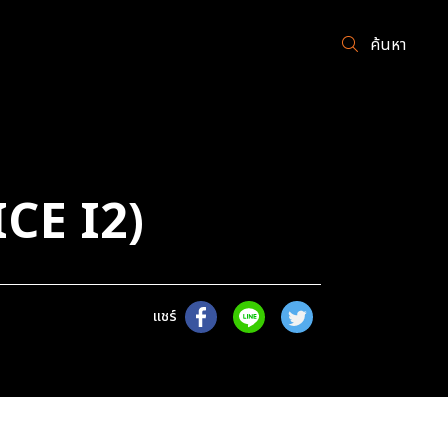
ค้นหา
CE I2)
แชร์