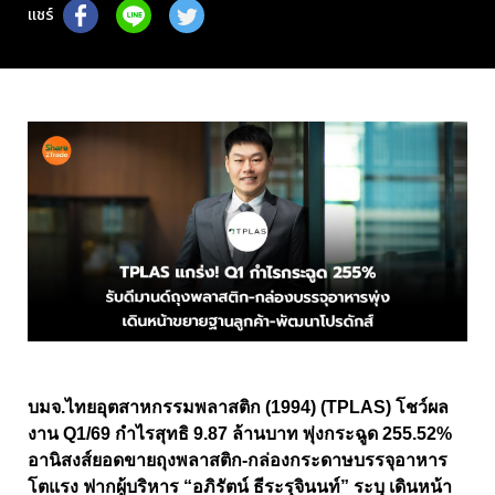
แชร์
บมจ.ไทยอุตสาหกรรมพลาสติก (1994) (TPLAS) โชว์ผล
งาน Q1/69 กำไรสุทธิ 9.87 ล้านบาท พุ่งกระฉูด 255.52%
อานิสงส์ยอดขายถุงพลาสติก-กล่องกระดาษบรรจุอาหาร
โตแรง ฟากผู้บริหาร “อภิรัตน์ ธีระรุจินนท์” ระบุ เดินหน้า