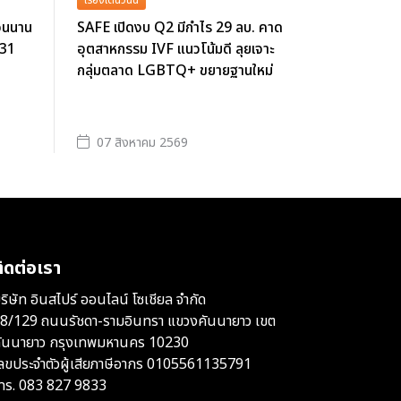
่อนนาน
SAFE เปิดงบ Q2 มีกำไร 29 ลบ. คาด
 31
อุตสาหกรรม IVF แนวโน้มดี ลุยเจาะ
กลุ่มตลาด LGBTQ+ ขยายฐานใหม่
07 สิงหาคม 2569
ิดต่อเรา
ริษัท อินสไปร์ ออนไลน์ โซเชียล จำกัด
8/129 ถนนรัชดา-รามอินทรา แขวงคันนายาว เขต
ันนายาว กรุงเทพมหานคร 10230
ลขประจำตัวผู้เสียภาษีอากร 0105561135791
ทร.
083 827 9833