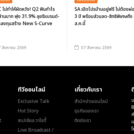
ไม่ทำให้ผิดหวัง! Q2 ฟันกำไร
SA เปิดโปรบ้านอยู่ฟรี ไม่ต้องผ
้านบาท พุ่ง 31.9% ลุยรีแบรนด์-
3 ปี พร้อมส่วนลด-สิทธิพิเศษถึง
ีลลงทุนสร้าง New S-Curve
ส.ค.นี้
 สิงหาคม 2569
07 สิงหาคม 2569
ทีวีออนไลน์
เกี่ยวกับเรา
ต
บ
Exclusive Talk
สำนักข่าวออนไลน์
8
Hot Story
ธุรกิจของเรา
ค
t
สเปเชียล วาไรตี้
ติดต่อเรา
เ
โ
Live Broadcast /