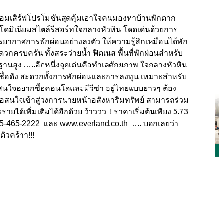
พร้อมเสิร์ฟโปรโมชันสุดคุ้มเอาใจคนมองหาบ้านพักตาก
โดมิเนียมสไตล์รีสอร์ทใจกลางหัวหิน โดดเด่นด้วยการ
รยากาศการพักผ่อนอย่างลงตัว ให้ความรู้สึกเหมือนได้พัก
กครบครัน ทั้งสระว่ายน้ำ ฟิตเนส พื้นที่พักผ่อนสำหรับ
ูง …..อีกหนึ่งจุดเด่นคือทำเลศักยภาพ ใจกลางหัวหิน
วชื่อดัง สะดวกทั้งการพักผ่อนและการลงทุน เหมาะสำหรับ
่สนใจอยากซื้อคอนโดและมีวีซ่า อยู่ไทยแบบยาวๆ ต้อง
หรือสนใจเข้าสู่วงการนายหน้าอสังหาริมทรัพย์ สามารถร่วม
ยได้เพิ่มเติมได้อีกด้วย ว้าววว !! ราคาเริ่มต้นเพียง 5.73
085-465-2222 และ
www.everland.co.th
….. บอกเลยว่า
ตัวคร้าา!!!