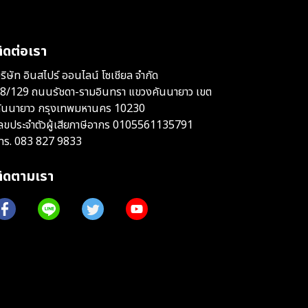
ิดต่อเรา
ริษัท อินสไปร์ ออนไลน์ โซเชียล จำกัด
8/129 ถนนรัชดา-รามอินทรา แขวงคันนายาว เขต
ันนายาว กรุงเทพมหานคร 10230
ลขประจำตัวผู้เสียภาษีอากร 0105561135791
ทร.
083 827 9833
ติดตามเรา