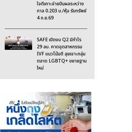
ใจดีเคาะจ่ายปันผลระหว่าง
กาล 0.203 บ./หุ้น รับทรัพย์
4 ก.ย.69
SAFE เปิดงบ Q2 มีกำไร
29 ลบ. คาดอุตสาหกรรม
IVF แนวโน้มดี ลุยเจาะกลุ่ม
ตลาด LGBTQ+ ขยายฐาน
ใหม่