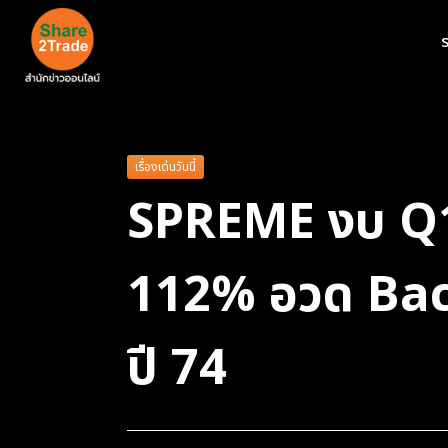
ร
เรื่องเด่นวันนี้
SPREME งบ Q1/6
112% อวด Back
ปี 74