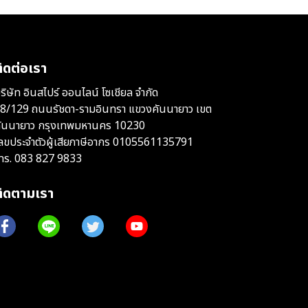
ิดต่อเรา
ริษัท อินสไปร์ ออนไลน์ โซเชียล จำกัด
8/129 ถนนรัชดา-รามอินทรา แขวงคันนายาว เขต
ันนายาว กรุงเทพมหานคร 10230
ลขประจำตัวผู้เสียภาษีอากร 0105561135791
ทร.
083 827 9833
ติดตามเรา