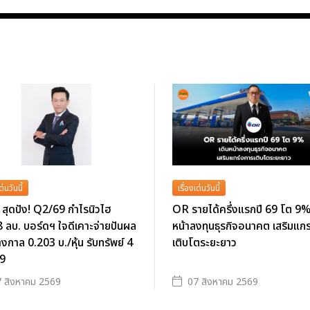
ด่นวันนี้
เรื่องเด่นวันนี้
สุดปัง! Q2/69 กำไรนิวไฮ
OR รายได้ครึ่งแรกปี 69 โต 9%
 ลบ. บอร์ดฯ ใจดีเคาะจ่ายปันผล
หน้าลงทุนธุรกิจอนาคต เสริมแก
างกาล 0.203 บ./หุ้น รับทรัพย์ 4
เติบโตระยะยาว
69
 สิงหาคม 2569
07 สิงหาคม 2569