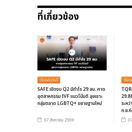
ที่เกี่ยวข้อง
เรื่องเด่นวันนี้
เรื่องเ
SAFE เปิดงบ Q2 มีกำไร 29 ลบ. คาด
TQR 
อุตสาหกรรม IVF แนวโน้มดี ลุยเจาะ
29.88
กลุ่มตลาด LGBTQ+ ขยายฐานใหม่
ระหว่
ก.ย.
07 สิงหาคม 2569
07