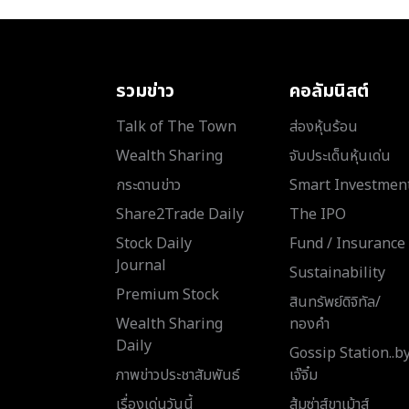
รวมข่าว
คอลัมนิสต์
Talk of The Town
ส่องหุ้นร้อน
Wealth Sharing
จับประเด็นหุ้นเด่น
กระดานข่าว
Smart Investmen
Share2Trade Daily
The IPO
Stock Daily
Fund / Insurance
Journal
Sustainability
Premium Stock
สินทรัพย์ดิจิทัล/
Wealth Sharing
ทองคำ
Daily
Gossip Station..b
ภาพข่าวประชาสัมพันธ์
เจ๊จิ๋ม
เรื่องเด่นวันนี้
ส้มซ่าส์ขาเม้าส์