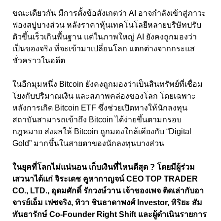
ขณะเดียวกัน มีการตั้งข้อสังเกตว่า AI อาจกำลังเข้าสู่ภาวะ
ฟองสบู่บางส่วน หลังราคาหุ้นเทคโนโลยีหลายบริษัทปรับ
ตัวขึ้นเร็วเกินพื้นฐาน แต่ในภาพใหญ่ AI ยังคงถูกมองว่า
เป็นของจริง ที่จะเข้ามาเปลี่ยนโลก แตกต่างจากกระแส
ชั่วคราวในอดีต
ในอีกมุมหนึ่ง Bitcoin ยังคงถูกมองว่าเป็นสินทรัพย์ที่เชื่อม
โยงกับปริมาณเงิน และสภาพคล่องของโลก โดยเฉพาะ
หลังการเกิด Bitcoin ETF ซึ่งช่วยเปิดทางให้นักลงทุน
สถาบันสามารถเข้าถึง Bitcoin ได้ง่ายขึ้นตามกรอบ
กฎหมาย ส่งผลให้ Bitcoin ถูกมองใกล้เคียงกับ “Digital
Gold” มากขึ้นในสายตาของนักลงทุนบางส่วน
ในยุคที่โลกไม่แน่นอน เก็บเงินที่ไหนดีสุด ? โดยมีผู้ร่วม
เสวนาได้แก่ จิระเดช คูหากาญจน์ CEO TOP TRADER
CO., LTD., อุดมศักดิ์ รักวงษ์วาน เจ้าของเพจ ติดเล่ากับอา
จารย์เอ็ม เฟซจริง, ทิวา ชินธาดาพงศ์ Investor, พิริยะ สัม
พันธารักษ์ Co-Founder Right Shift และผู้ดำเนินรายการ