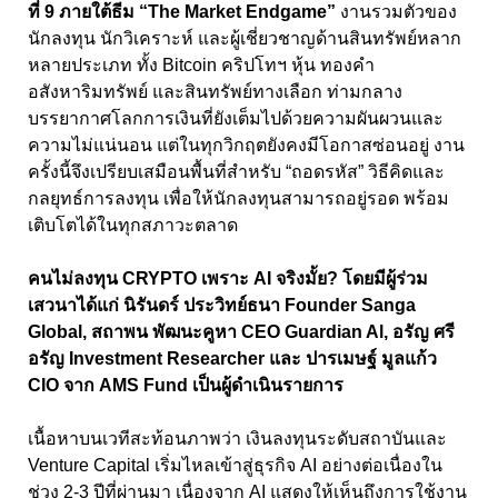
ที่ 9 ภายใต้ธีม “The Market Endgame”
งานรวมตัวของ
นักลงทุน นักวิเคราะห์ และผู้เชี่ยวชาญด้านสินทรัพย์หลาก
หลายประเภท ทั้ง Bitcoin คริปโทฯ หุ้น ทองคำ
อสังหาริมทรัพย์ และสินทรัพย์ทางเลือก ท่ามกลาง
บรรยากาศโลกการเงินที่ยังเต็มไปด้วยความผันผวนและ
ความไม่แน่นอน แต่ในทุกวิกฤตยังคงมีโอกาสซ่อนอยู่ งาน
ครั้งนี้จึงเปรียบเสมือนพื้นที่สำหรับ “ถอดรหัส” วิธีคิดและ
กลยุทธ์การลงทุน เพื่อให้นักลงทุนสามารถอยู่รอด พร้อม
เติบโตได้ในทุกสภาวะตลาด
คนไม่ลงทุน CRYPTO เพราะ AI จริงมั้ย? โดยมีผู้ร่วม
เสวนาได้แก่ นิรันดร์ ประวิทย์ธนา Founder Sanga
Global, สถาพน พัฒนะคูหา CEO Guardian Al, อรัญ ศรี
อรัญ Investment Researcher และ ปารเมษฐ์ มูลแก้ว
CIO จาก AMS Fund เป็นผู้ดำเนินรายการ
เนื้อหาบนเวทีสะท้อนภาพว่า เงินลงทุนระดับสถาบันและ
Venture Capital เริ่มไหลเข้าสู่ธุรกิจ AI อย่างต่อเนื่องใน
ช่วง 2-3 ปีที่ผ่านมา เนื่องจาก AI แสดงให้เห็นถึงการใช้งาน