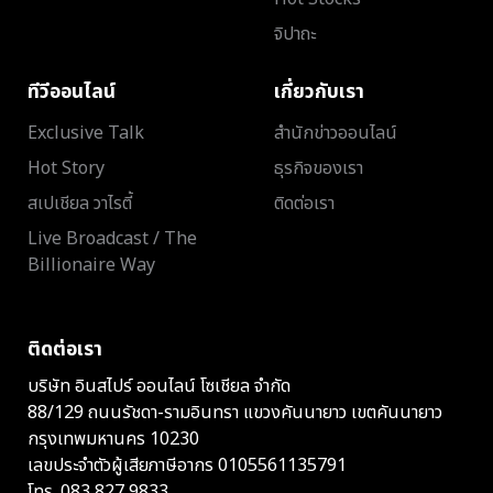
จิปาถะ
ทีวีออนไลน์
เกี่ยวกับเรา
Exclusive Talk
สำนักข่าวออนไลน์
Hot Story
ธุรกิจของเรา
สเปเชียล วาไรตี้
ติดต่อเรา
Live Broadcast / The
Billionaire Way
ติดต่อเรา
บริษัท อินสไปร์ ออนไลน์ โซเชียล จำกัด
88/129 ถนนรัชดา-รามอินทรา แขวงคันนายาว เขตคันนายาว
กรุงเทพมหานคร 10230
เลขประจำตัวผู้เสียภาษีอากร 0105561135791
โทร.
083 827 9833