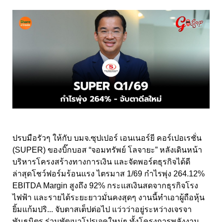
ปรบมือรัวๆ ให้กับ บมจ.ซุปเปอร์ เอนเนอร์ยี คอร์เปอเรชั่น
(SUPER)
ของบิ๊กบอส “จอมทรัพย์ โลจายะ” หลังเดินหน้า
บริหารโครงสร้างทางการเงิน และจัดพอร์ตธุรกิจได้ดี
ล่าสุดโชว์ฟอร์มร้อนแรง ไตรมาส
1/69
กำไรพุ่ง
264.12%
EBITDA Margin
สูงถึง
92%
กระแสเงินสดจากธุรกิจโรง
ไฟฟ้า และรายได้ระยะยาวมั่นคงสุดๆ งานนี้ทำเอาผู้ถือหุ้น
ยิ้มแก้มปริ... จับตาสเต็ปต่อไป แว่วว่าอยู่ระหว่างเจรจา
พันธมิตร ร่วมพัฒนาโปรเจคใหม่ๆ ทั้งโครงการพลังงาน