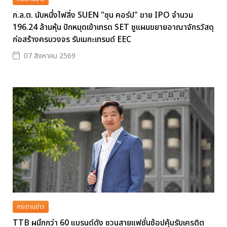
ก.ล.ต. นับหนึ่งไฟลิ่ง SUEN "ซุน คอร์ป" ขาย IPO จำนวน
196.24 ล้านหุ้น ปักหมุดเข้าเทรด SET ชูแผนขยายอาณาจักรวัสดุ
ก่อสร้างครบวงจร รับเมกะเทรนด์ EEC
07 สิงหาคม 2569
กระดานข่าว
TTB ผนึกกว่า 60 แบรนด์ดัง ชวนสายแฟชั่นช้อปคุ้มรับเครดิต