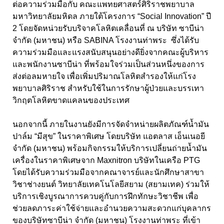
ต่อความร่วมมือกับ คณะแพทยศาสตร์ศิริราชพยาบาล
มหาวิทยาลัยมหิดล ภายใต้โครงการ “Social Innovation” ปี
2 โดยจัดหน่วยรับบริจาคโลหิตเคลื่อนที่ ณ บริษัท ซาบีน่า
จำกัด (มหาชน) หรือ SABINA โรงงานท่าพระ ซึ่งได้รับ
ความร่วมมือและแรงสนับสนุนอย่างดียิ่งจากคณะผู้บริหาร
และพนักงานซาบีน่า ที่พร้อมใจร่วมเป็นส่วนหนึ่งของการ
ส่งต่อลมหายใจ เพื่อเพิ่มปริมาณโลหิตสำรองให้แก่โรง
พยาบาลศิริราช สำหรับใช้ในการรักษาผู้ป่วยและบรรเทา
วิกฤตโลหิตขาดแคลนของประเทศ
นอกจากนี้ ภายในงานยังมีการจัดจำหน่ายผลิตภัณฑ์น้ำมัน
ปาล์ม “มีสุข” ในราคาพิเศษ โดยบริษัท แอตลาส เอ็นเนอยี
จำกัด (มหาชน) พร้อมกิจกรรมให้บริการเปลี่ยนถ่ายน้ำมัน
เครื่องในราคาพิเศษจาก Maxnitron บริษัทในเครือ PTG
โดยได้รับความร่วมมือจากคณาจารย์และนักศึกษาสาขา
วิชาช่างยนต์ วิทยาลัยเทคโนโลยีสยาม (สยามเทค) ร่วมให้
บริการเชิงบูรณาการควบคู่กับการฝึกทักษะวิชาชีพ เพื่อ
ช่วยลดภาระค่าใช้จ่ายและอำนวยความสะดวกแก่บุคลากร
ของบริษัทซาบีน่า จำกัด (มหาชน) โรงงานท่าพระ ที่เข้า