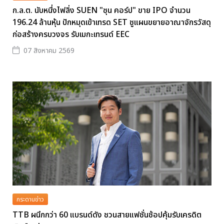
ก.ล.ต. นับหนึ่งไฟลิ่ง SUEN "ซุน คอร์ป" ขาย IPO จำนวน
196.24 ล้านหุ้น ปักหมุดเข้าเทรด SET ชูแผนขยายอาณาจักรวัสดุ
ก่อสร้างครบวงจร รับเมกะเทรนด์ EEC
07 สิงหาคม 2569
กระดานข่าว
TTB ผนึกกว่า 60 แบรนด์ดัง ชวนสายแฟชั่นช้อปคุ้มรับเครดิต