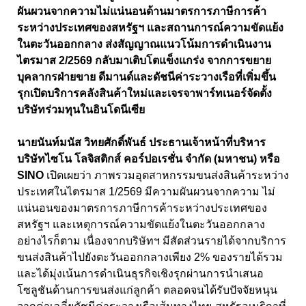
ผันผวนจากความไม่แน่นอนด้านมาตรการภาษีการค้า
ระหว่างประเทศของสหรัฐฯ และสถานการณ์ความขัดแย้ง
ในตะวันออกกลาง ส่งสัญญาณแนวโน้มการดำเนินงาน
ไตรมาส
2
/
2569
กลับมาเติบโตแข็งแกร่ง จากการขยาย
บุคลากรฝ่ายขาย ดีมานด์และดัชนีค่าระวางเรือที่เพิ่มขึ้น
รุกเปิดบริการคลังสินค้าใหม่และเจรจาพาร์ทเนอร์จัดตั้ง
บริษัทร่วมทุนในอินโดนีเซีย
นายนันท์มนัส วิทยศักดิ์พันธ์ ประธานเจ้าหน้าที่บริหาร
บริษัทไซโน โลจิสติกส์ คอร์ปอเรชั่น จำกัด (มหาชน) หรือ
SINO
เปิดเผยว่า ภาพรวมอุตสาหกรรมขนส่งสินค้าระหว่าง
ประเทศในไตรมาส 1
/
2569
มีความผันผวนจากความ ไม่
แน่นอนของมาตรการภาษีการค้าระหว่างประเทศของ
สหรัฐฯ และเหตุการณ์ความขัดแย้งในตะวันออกกลาง
อย่างไรก็ตาม เนื่องจากบริษัทฯ มีสัดส่วนรายได้จากบริการ
ขนส่งสินค้าไปยังตะวันออกกลางเพียง
2%
ของรายได้รวม
และได้มุ่งเน้นการดำเนินธุรกิจเชิงรุกผ่านการนำเสนอ
โซลูชันด้านการขนส่งแก่ลูกค้า ตลอดจนได้รับปัจจัยหนุน