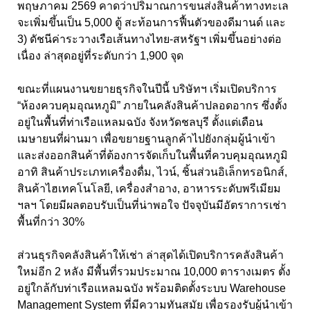
พฤษภาคม
2569
คาดว่าปริมาณการขนส่งสินค้าทางทะเล
จะเพิ่มขึ้นเป็น
5,000
ตู้ สะท้อนการฟื้นตัวของดีมานด์ และ
3
)
ดัชนีค่าระวางเรือเส้นทางไทย-
สหรัฐฯ เพิ่มขึ้นอย่างต่อ
เนื่อง ล่าสุดอยู่ที่ระดับกว่า
1,900
จุด
ขณะที่แผนงานขยายธุรกิจในปีนี้ บริษัทฯ เริ่มเปิดบริการ
“ห้องควบคุมอุณหภูมิ” ภายในคลังสินค้าปลอดอากร ซึ่งตั้ง
อยู่ในพื้นที่ท่าเรือแหลมฉบัง จังหวัดชลบุรี ตั้งแต่เดือน
เมษายนที่ผ่านมา เพื่อขยายฐานลูกค้าไปยังกลุ่มผู้นำเข้า
และส่งออกสินค้าที่ต้องการจัดเก็บในพื้นที่ควบคุมอุณหภูมิ
อาทิ สินค้าประเภทเครื่องดื่ม, ไวน์, ชิ้นส่วนอิเล็กทรอนิกส์,
สินค้าไฮเทคโนโลยี, เครื่องสำอาง, อาหารระดับพรีเมียม
ฯลฯ โดยมีผลตอบรับเป็นที่น่าพอใจ ปัจจุบันมีอัตราการเช่า
พื้นที่กว่า 30%
ส่วนธุรกิจคลังสินค้าให้เช่า ล่าสุดได้เปิดบริการคลังสินค้า
ใหม่อีก 2
หลัง มีพื้นที่รวมประมาณ
10,000
ตารางเมตร ตั้ง
อยู่ใกล้กับท่าเรือแหลมฉบัง พร้อมติดตั้งระบบ
Warehouse
Management System
ที่มีความทันสมัย เพื่อรองรับผู้นำเข้า