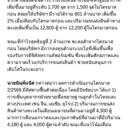
จากค่าเฉลี่ยดัชนีค่าระวางเรือเส้นทางไทย
-
สหรัฐอเมริกาที่
เพิ่มขึ้นมาอยู่ที่ระดับ
1,700
จุด จาก
1,500
จุดในไตรมาส
ก่อน ส่งผลให้บริษัทฯ มีรายได้รวม
601
ล้านบาท เพิ่มขึ้น
2%
เมื่อเทียบกับไตรมาสก่อน และปริมาณขนส่งสินค้าทาง
ทะเลเพิ่มขึ้นเป็น
12,800
ตู้ จาก
12,200
ตู้ในไตรมาสก่อน
ขณะที่กำไรสุทธิอยู่ที่ 2
ล้านบาท ชะลอตัวจากไตรมาส
ก่อน โดยบริษัทฯ มีการลงทุนด้านระบบไอทีเพิ่มขึ้นเพื่อ
รองรับการดิจิทัลทรานส์ฟอร์เมชัน ซึ่งจะเพิ่มศักยภาพและ
ความรวดเร็วแก่บริการขนส่งสินค้า ช่วยสนับสนุนการ
เติบโตในระยะยาว
นายนันท์มนัส
กล่าวต่อว่า ผลการดำเนินงานไตรมาส
2
/
2569
มีทิศทางฟื้นตัวต่อเนื่อง โดยมีปัจจัยบวก ได้แก่
1
)
การเพิ่มบุคลากรฝ่ายขายเพื่อขยายฐานลูกค้าในไทยและ
ต่างประเทศ เช่น จีน, เอเชีย, ยุโรป
2
) ปริมาณการขนส่ง
สินค้าทางทะเลในเดือนเมษายนที่ผ่านมาอยู่ที่
4,300
ตู้
มากกว่าเดือนมกราคมและกุมภาพันธ์ที่ผ่านมาที่มีปริมาณ
4,180
ตู้ และ
4,000
ตู้ตามลำดับ ขณะที่แนวโน้มเดือน