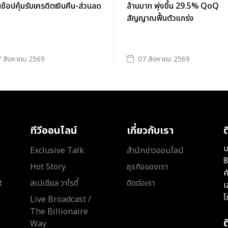
นช้อปคุ้มรับเครดิตเงินคืน-ส่วนลด
ล้านบาท พุ่งขึ้น 29.5% QoQ
สัญญาณฟื้นตัวแกร่ง
 สิงหาคม 2569
07 สิงหาคม 2569
ทีวีออนไลน์
เกี่ยวกับเรา
ต
บ
Exclusive Talk
สำนักข่าวออนไลน์
8
Hot Story
ธุรกิจของเรา
ค
t
สเปเชียล วาไรตี้
ติดต่อเรา
เ
โ
Live Broadcast /
The Billionaire
Way