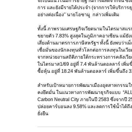
จะเป็นแนวโน้มการย้ายฐานการผลิตจากจีน ซึ่ง
การ และยังมีรายได้ประจำ (จากการให้บริการธุ
อย่างต่อเนื่อง" นายโอซามู กล่าวเพิ่มเติม
ทั้งนี้ ภาพรวมเศรษฐกิจเวียดนามในไตรมาสแร
ขยายตัว 7.83% สูงสุดในภูมิภาคอาเซียน แม้ยั
เสี่ยงด้านมาตรการภาษีสหรัฐฯ ทั้งนี้ ยังพบว่า
เชื่อมั่นของนักลงทุนทั่วโลกต่อการลงทุนในเวี
จากหน่วยงานสถิติภายใต้กระทรวงการคลังเวียด
ในไตรมาส1/69 อยู่ที่ 7.4 พันล้านดอลลาร์ เพิ่ม
ซื้อหุ้น อยู่ที่ 18.24 พันล้านดอลลาร์ เพิ่มขึ้นถ
สำหรับเป้าหมายการพัฒนาเมืองอุตสาหกรรมในพื้
คงยึดมั่น ในแนวทางการพัฒนาธุรกิจแบบ “AL
Carbon Neutral City
ภายในปี 2583 ซึ่งจากปี
ปล่อยคาร์บอนลง 9.58% และลดการใช้น้ำได้ถึ
ยั่งยืน