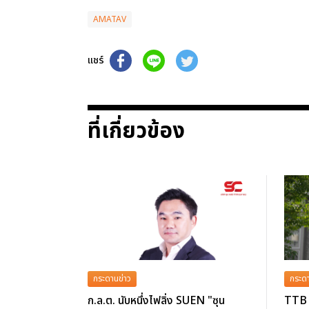
AMATAV
แชร์
ที่เกี่ยวข้อง
กระดานข่าว
กระดา
ก.ล.ต. นับหนึ่งไฟลิ่ง SUEN "ซุน
TTB 