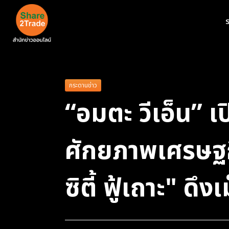
ร
กระดานข่าว
“อมตะ วีเอ็น” เ
ศักยภาพเศรษฐก
ซิตี้ ฟู้เถาะ" ดึ