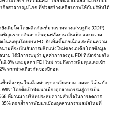
มีความต้องการที่ดินนิคมฯ เพื่อพัฒนาเป็นสถานประกอบ
รกิจสาธารณูปโภค ที่ช่วยสร้างเสถียรภาพให้กับบริษัทได้
กยังเติบโต โดยผลิตภัณฑ์มวลรวมทางเศรษฐกิจ (GDP)
งเผชิญแรงกดดันจากต้นทุนพลังงาน เงินเฟ้อ และความ
เม็ดเงินลงทุนโดยตรง
FDI
ยังเพิ่มขึ้นต่อเนื่อง สะท้อนความ
ยดนามที่จะเป็นฮับการผลิตแห่งใหม่ของเอเชีย โดยข้อมูล
นาม ได้มีการระบุว่า มูลค่าการลงทุน
FDI
ที่เบิกจ่ายจริง
ขึ้น9.8% และมูลค่า
FDI
ใหม่ รวมถึงการเพิ่มทุนและเข้า
ึง 32% จากช่วงเดียวกันของปีก่อน
นที่ลงทุน ในเมืองต่างๆของเวียดนาม อมตะ วีเอ็น ยัง
L WIN”
โดยตั้งเป้าพัฒนาเมืองอุตสาหกรรมสู่การเป็น
 2568 ที่ผ่านมา บริษัทประสบความสำเร็จในการลดการ
ง 35% ตอกย้ำการพัฒนาเมืองอุตสาหกรรมสมัยใหม่ที่