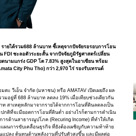
 รายได้
รวม
688
ล้านบาท ชี้เหตุจากปัจจัยรอรอบการโอน
ุน
FDI
ชะลอตัวระยะสั้น จากปัจจัยภูมิรัฐศาสตร์เปลี่ยน
วียดนามแกร่ง
GDP
โต 7.83% สูงสุดในอาเซียน พร้อม
mata City Phu Tho)
กว่า 2
,
970 ไร่ รองรับเทรนด์
 อมตะ วีเอ็น จำกัด (มหาชน) หรือ AMATAV
เปิดเผยถึง ผล
มอยู่ที่ 688 ล้านบาท ลดลง 19% เมื่อเทียบช่วงเดียวกัน
นบาท สาเหตุหลักมาจากรายได้จากการโอนที่ดินลดลงเป็น
ะปกติที่จะมียอดการโอนที่ดินต่ำ อย่างไรก็ตามการดำเนิน
ิการด้านสาธารณูปโภค (
Recuring Income)
ที่ทำให้เกิด
มแผนการขับเคลื่อนธุรกิจ ที่ยังต้องเผชิญกับความท้าท้าย
นแปลง ต้นทุนด้านพลังงานที่ปรับตัวสูงขึ้น และมีผลต่อ