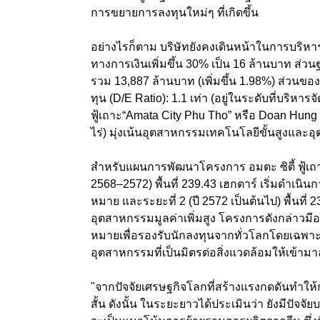
การขยายการลงทุนใหม่ๆ ที่เกิดขึ้น
อย่างไรก็ตาม บริษัทยังคงเดินหน้าในการบริหาร
ทางการเงินเพิ่มขึ้น 30% เป็น 16 ล้านบาท ส่ว
รวม 13,887 ล้านบาท (เพิ่มขึ้น 1.98%)
ส่วนของผ
ทุน (
D/E Ratio):
1.1 เท่า (อยู่ในระดับที่บริหารจ
ฟู้เถาะ“
Amata City Phu Tho”
หรือ
Doan Hung I
ไร่) มุ่งเน้นอุตสาหกรรมเทคโนโลยีขั้นสูงและอ
สำหรับแผนการพัฒนาโครงการ อมตะ ซิตี้ ฟู้เถา
2568–2572) พื้นที่ 239.43 เฮกตาร์ เริ่มดำเน
หมาย และระยะที่ 2 (ปี 2572 เป็นต้นไป) พื้นที่
อุตสาหกรรมมูลค่าเพิ่มสูง โครงการดังกล่าวมีอ
หมายเพื่อรองรับนักลงทุนจากทั่วโลกโดยเฉพา
อุตสาหกรรมที่เป็นมิตรต่อสิ่งแวดล้อมให้เข้
"จากปัจจัยเศรษฐกิจโลกที่สร้างแรงกดดันทำใ
สั้น ดังนั้น ในระยะยาวได้ประเมินว่า ยังมีปัจจั