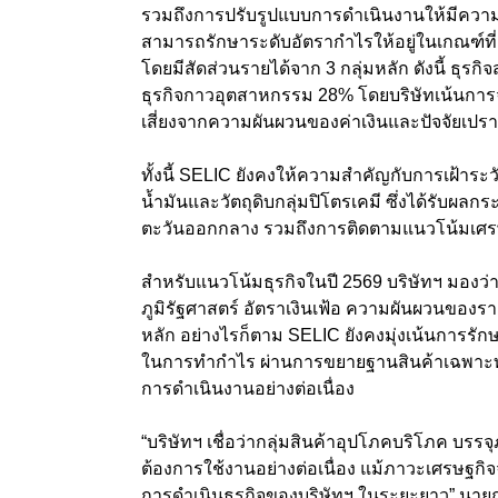
รวมถึงการปรับรูปแบบการดำเนินงานให้มีความคล
สามารถรักษาระดับอัตรากำไรให้อยู่ในเกณฑ์ท
โดยมีสัดส่วนรายได้จาก 3
กลุ่มหลัก ดังนี้ ธุรกิจ
ธุรกิจกาวอุตสาหกรรม
28%
โดยบริษัทเน้นกา
เสี่ยงจากความผันผวนของค่าเงินและปัจจัยเป
ทั้งนี้ SELIC
ยังคงให้ความสำคัญกับการเฝ้าระว
น้ำมันและวัตถุดิบกลุ่มปิโตรเคมี ซึ่งได้รับ
ตะวันออกกลาง รวมถึงการติดตามแนวโน้มเศรษฐ
สำหรับแนวโน้มธุรกิจในปี 2569 บริษัทฯ มองว่
ภูมิรัฐศาสตร์ อัตราเงินเฟ้อ ความผันผวนของ
หลัก อย่างไรก็ตาม SELIC ยังคงมุ่งเน้นการ
ในการทำกำไร ผ่านการขยายฐานสินค้าเฉพาะทา
การดำเนินงานอย่างต่อเนื่อง
“บริษัทฯ เชื่อว่ากลุ่มสินค้าอุปโภคบริโภค บรรจ
ต้องการใช้งานอย่างต่อเนื่อง แม้ภาวะเศรษฐกิ
การดำเนินธุรกิจของบริษัทฯ ในระยะยาว” นาย