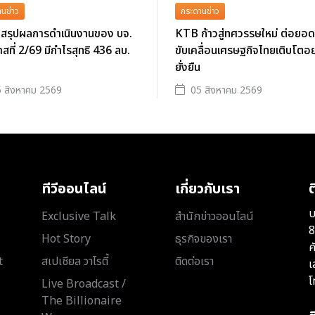
นข่าว
กระดานข่าว
สรุปผลการดำเนินงานของ บจ.
KTB ก้าวสู่ทศวรรษใหม่ ต่อยอด
สที่ 2/69 มีกำไรสุทธิ 436 ลบ.
ขับเคลื่อนเศรษฐกิจไทยเติบโตอย
ยั่งยืน
 สิงหาคม 2569
05 สิงหาคม 2569
ทีวีออนไลน์
เกี่ยวกับเรา
ต
บ
Exclusive Talk
สำนักข่าวออนไลน์
8
Hot Story
ธุรกิจของเรา
ค
t
สเปเชียล วาไรตี้
ติดต่อเรา
เ
โ
Live Broadcast /
The Billionaire