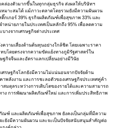
่องตัวมากขึ้นในทุกกลุ่มธุรกิจ ส่งผลให้บริษัทฯ
ี่เหมาะสมได้ แม้ภาวะตลาดโดยรวมยังมีความผันผวน
สติ๊กเกอร์
39%
ธุรกิจผลิตภัณฑ์เพื่อสุขภาพ
33%
และ
รจำหน่ายภายในประเทศเป็นหลักถึง
95%
เพื่อลดความ
ราะบางจากเศรษฐกิจต่างประเทศ
ังความเสี่ยงด้านต้นทุนอย่างใกล้ชิด โดยเฉพาะราคา
ผลกระทบโดยตรงจากความขัดแย้งทางภูมิรัฐศาสตร์ใน
กิจจีนและอัตราแลกเปลี่ยนอย่างมีวินัย
าเศรษฐกิจโลกยังมีความไม่แน่นอนจากปัจจัยด้าน
ราคาพลังงาน และการชะลอตัวของเศรษฐกิจประเทศคู่ค้า
รักษาสมดุลระหว่างการเติบโตของรายได้และความสามารถ
ง การพัฒนาผลิตภัณฑ์ใหม่ และการเพิ่มประสิทธิภาพ
ุภัณฑ์ และผลิตภัณฑ์เพื่อสุขภาพ ยังคงเป็นกลุ่มที่มีความ
จจะยังมีความผันผวน และจะเป็นปัจจัยสนับสนุนสำคัญต่อ
ณรงค์กล่าว