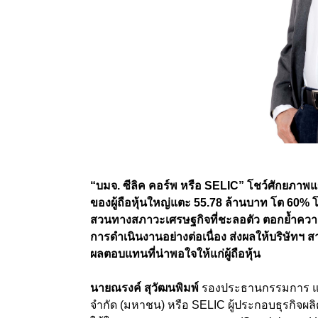
“
บมจ. ซีลิค คอร์พ หรือ
SELIC”
โชว์ศักยภาพแ
ของผู้ถือหุ้นใหญ่แตะ 55.78 ล้านบาท โต
60%
โ
สวนทางสภาวะเศรษฐกิจที่ชะลอตัว ตอกย้ำควา
การดำเนินงานอย่างต่อเนื่อง
ส่งผลให้บริษัทฯ
ผลตอบแทนที่น่าพอใจให้แก่ผู้ถือหุ้น
นายณรงค์ สุวัฒนพิมพ์
รองประธานกรรมการ และ
จำกัด (มหาชน) หรือ SELIC
ผู้ประกอบธุรกิจผ