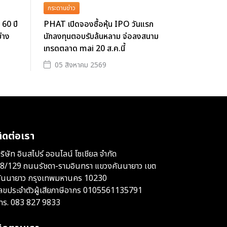
กระดานข่าว
 60 ปี
PHAT เปิดจองซื้อหุ้น IPO วันแรก
่าง
นักลงทุนตอบรับล้นหลาม จ่อลงสนาม
เทรดตลาด mai 20 ส.ค.นี้
05 สิงหาคม 2569
ิดต่อเรา
ริษัท อินสไปร์ ออนไลน์ โซเชียล จำกัด
8/129 ถนนรัชดา-รามอินทรา แขวงคันนายาว เขต
ันนายาว กรุงเทพมหานคร 10230
ลขประจำตัวผู้เสียภาษีอากร 0105561135791
ทร.
083 827 9833