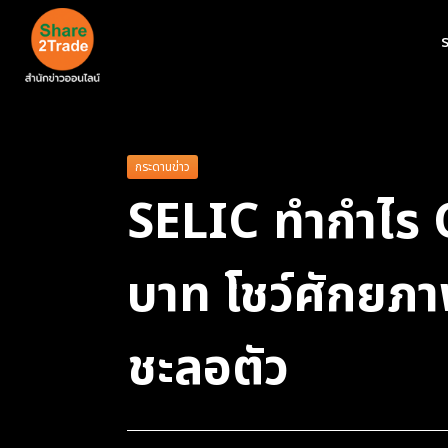
ร
กระดานข่าว
SELIC ทำกำไร 
บาท โชว์ศักยภา
ชะลอตัว