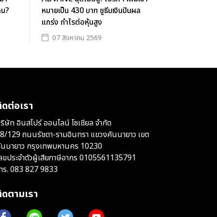
ดน?
หมายเป็น 430 บาท ชูธีมเงินปันผล
แกร่ง กำไรต่อหุ้นสูง
07 สิงหาคม 2569
ิดต่อเรา
ริษัท อินสไปร์ ออนไลน์ โซเชียล จำกัด
8/129 ถนนรัชดา-รามอินทรา แขวงคันนายาว เขต
ันนายาว กรุงเทพมหานคร 10230
ลขประจำตัวผู้เสียภาษีอากร 0105561135791
ทร.
083 827 9833
ติดตามเรา