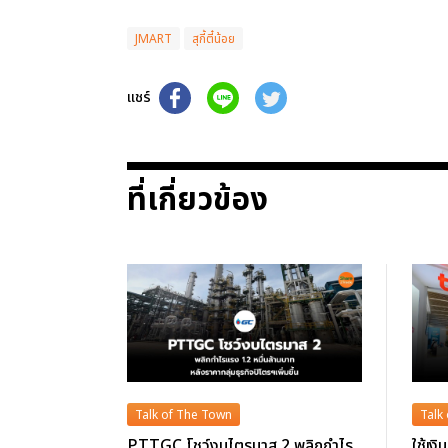
JMART
สุกี้ตี๋น้อย
แชร์
ที่เกี่ยวข้อง
Talk of The Town
Talk
PTTGC โชว์งบไตรมาส 2 พลิกกำไร
ใช้เง