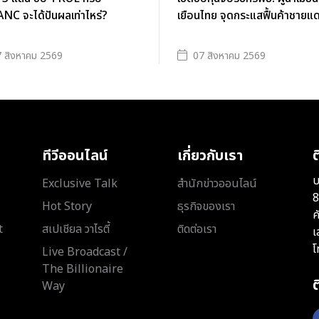
C จะได้ปันผลเท่าไหร่?
เยือนไทย จุดกระแสฟื้นค้าชายแ
 สิงหาคม 2569
07 สิงหาคม 2569
ทีวีออนไลน์
เกี่ยวกับเรา
ต
บ
Exclusive Talk
สำนักข่าวออนไลน์
8
Hot Story
ธุรกิจของเรา
ค
t
สเปเชียล วาไรตี้
ติดต่อเรา
เ
โ
Live Broadcast /
The Billionaire
Way