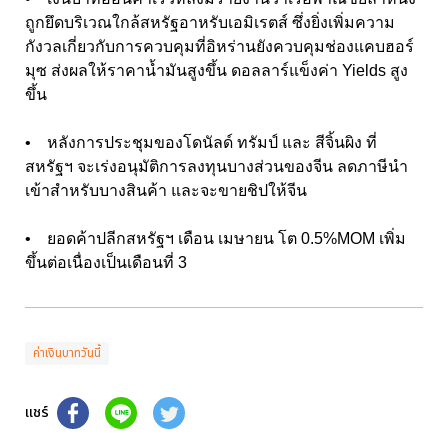
ถูกยึดบริเวณใกล้สหรัฐอาหรับเอมิเรตส์ ซึ่งยิ่งเพิ่มความ
กังวลเกี่ยวกับการควบคุมที่อิหร่านยังควบคุมช่องแคบฮอร์
มุซ ส่งผลให้ราคาน้ำมันสูงขึ้น ดอลลาร์แข็งค่า Yields สูง
ขึ้น
• หลังการประชุมของโดนัลด์ ทรัมป์ และ สีจิ้นผิง ที่
สหรัฐฯ จะเร่งอนุมัติการลงทุนบางส่วนของจีน ลดภาษีนำ
เข้าสำหรับบางสินค้า และจะขายชิปให้จีน
• ยอดค้าปลีกสหรัฐฯ เดือน เมษายน โต 0.5%MOM เพิ่ม
ขึ้นต่อเนื่องเป็นเดือนที่ 3
ค่าเงินบาทวันนี้
แชร์