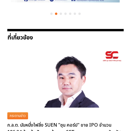
ที่เกี่ยวข้อง
กระดานข่าว
ก.ล.ต. นับหนึ่งไฟลิ่ง SUEN "ซุน คอร์ป" ขาย IPO จำนวน