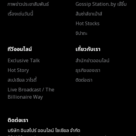
ภาพข่าวประชาสัมพันธ์
Gossip Station..by เจ๊จิ๋ม
เรื่องเด่นวันนี้
ส้มซ่าส์ขาเม้าส์
Hot Stocks
จิปาถะ
ทีวีออนไลน์
เกี่ยวกับเรา
Exclusive Talk
สำนักข่าวออนไลน์
Hot Story
ธุรกิจของเรา
สเปเชียล วาไรตี้
ติดต่อเรา
Live Broadcast / The
Billionaire Way
ติดต่อเรา
บริษัท อินสไปร์ ออนไลน์ โซเชียล จำกัด