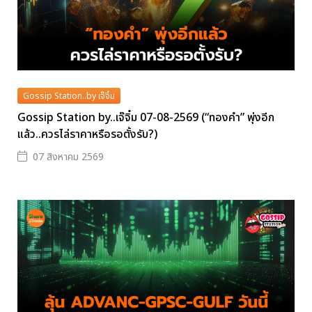
Gossip Station..by เจ๊จิ๋ม
Gossip Station by..เจ๊จิ๋ม 07-08-2569 (“ทองคำ” พุ่งอีก
แล้ว..ควรไล่ราคาหรือรอตั้งรับ?)
07 สิงหาคม 2569