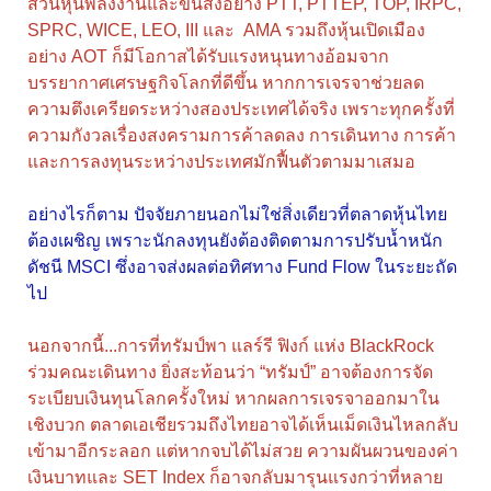
ส่วนหุ้นพลังงานและขนส่งอย่าง PTT, PTTEP, TOP, IRPC,
SPRC, WICE, LEO, III และ AMA รวมถึงหุ้นเปิดเมือง
อย่าง AOT ก็มีโอกาสได้รับแรงหนุนทางอ้อมจาก
บรรยากาศเศรษฐกิจโลกที่ดีขึ้น หากการเจรจาช่วยลด
ความตึงเครียดระหว่างสองประเทศได้จริง เพราะทุกครั้งที่
ความกังวลเรื่องสงครามการค้าลดลง การเดินทาง การค้า
และการลงทุนระหว่างประเทศมักฟื้นตัวตามมาเสมอ
อย่างไรก็ตาม ปัจจัยภายนอกไม่ใช่สิ่งเดียวที่ตลาดหุ้นไทย
ต้องเผชิญ เพราะนักลงทุนยังต้องติดตามการปรับน้ำหนัก
ดัชนี MSCI ซึ่งอาจส่งผลต่อทิศทาง Fund Flow ในระยะถัด
ไป
นอกจากนี้...การที่ทรัมป์พา แลร์รี ฟิงก์ แห่ง BlackRock
ร่วมคณะเดินทาง ยิ่งสะท้อนว่า “ทรัมป์” อาจต้องการจัด
ระเบียบเงินทุนโลกครั้งใหม่ หากผลการเจรจาออกมาใน
เชิงบวก ตลาดเอเชียรวมถึงไทยอาจได้เห็นเม็ดเงินไหลกลับ
เข้ามาอีกระลอก แต่หากจบได้ไม่สวย ความผันผวนของค่า
เงินบาทและ SET Index ก็อาจกลับมารุนแรงกว่าที่หลาย