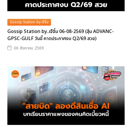
Gossip Station..by เจ๊จิ๋ม
Gossip Station by..เจ๊จิ๋ม 06-08-2569 (ลุ้น ADVANC-
GPSC-GULF วันนี้ คาดประกาศงบ Q2/69 สวย)
06 สิงหาคม 2569