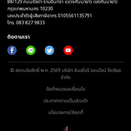
88/129 ถนนรัชดา-รามอินทรา แขวงคันนายาว เขตคันนายาว
กรุงเทพมหานคร 10230
เลขประจำตัวผู้เสียภาษีอากร 0105561135791
โทร.
083 827 9833
ติดตามเรา
© สงวนลิขสิทธิ์ พ.ศ. 2569 บริษัท อินสไปร์ ออนไลน์ โซเชียล
จำกัด
ข้อกำหนดและเงื่อนไข
ประกาศความเป็นส่วนตัว
นโยบายการใช้คุกกี้