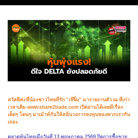
สวัสดีค่ะพี่น้องชาวไทยที่รัก "เจ๊จิ๋ม" มารายงานตัว ณ ที่เก่า
เวลาเดิม www.share2trade.com เปิดอ่านได้เลยมีเรื่อง
เด็ดๆ โดนๆ มาเม้าท์กันให้สนั่นวงการลงทุนของพวกเรากัน
เถอะ
ตลาดหุ้นไทยเมื่อวันที่ 13 พฤษภาคม 2569 ปิดการซื้อขาย