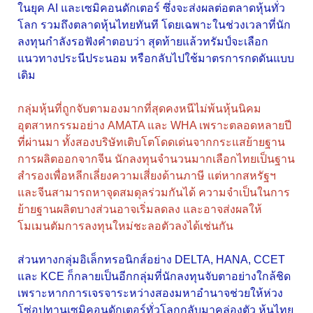
ในยุค AI และเซมิคอนดักเตอร์ ซึ่งจะส่งผลต่อตลาดหุ้นทั่ว
โลก รวมถึงตลาดหุ้นไทยทันที โดยเฉพาะในช่วงเวลาที่นัก
ลงทุนกำลังรอฟังคำตอบว่า สุดท้ายแล้วทรัมป์จะเลือก
แนวทางประนีประนอม หรือกลับไปใช้มาตรการกดดันแบบ
เดิม
กลุ่มหุ้นที่ถูกจับตามองมากที่สุดคงหนีไม่พ้นหุ้นนิคม
อุตสาหกรรมอย่าง AMATA และ WHA เพราะตลอดหลายปี
ที่ผ่านมา ทั้งสองบริษัทเติบโตโดดเด่นจากกระแสย้ายฐาน
การผลิตออกจากจีน นักลงทุนจำนวนมากเลือกไทยเป็นฐาน
สำรองเพื่อหลีกเลี่ยงความเสี่ยงด้านภาษี แต่หากสหรัฐฯ
และจีนสามารถหาจุดสมดุลร่วมกันได้ ความจำเป็นในการ
ย้ายฐานผลิตบางส่วนอาจเริ่มลดลง และอาจส่งผลให้
โมเมนตัมการลงทุนใหม่ชะลอตัวลงได้เช่นกัน
ส่วนทางกลุ่มอิเล็กทรอนิกส์อย่าง DELTA, HANA, CCET
และ KCE ก็กลายเป็นอีกกลุ่มที่นักลงทุนจับตาอย่างใกล้ชิด
เพราะหากการเจรจาระหว่างสองมหาอำนาจช่วยให้ห่วง
โซ่อุปทานเซมิคอนดักเตอร์ทั่วโลกกลับมาคล่องตัว หุ้นไทย