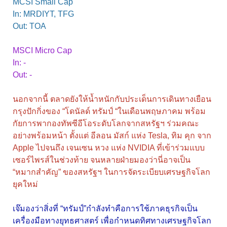
MCSI Small Cap
In: MRDIYT, TFG
Out: TOA
MSCI Micro Cap
In: -
Out: -
นอกจากนี้ ตลาดยังให้น้ำหนักกับประเด็นการเดินทางเยือน
กรุงปักกิ่งของ “โดนัลด์ ทรัมป์ “ในเดือนพฤษภาคม พร้อม
กัยการพากองทัพซีอีโอระดับโลกจากสหรัฐฯ ร่วมคณะ
อย่างพร้อมหน้า ตั้งแต่ อีลอน มัสก์ แห่ง Tesla, ทิม คุก จาก
Apple ไปจนถึง เจนเซน หวง แห่ง NVIDIA ที่เข้าร่วมแบบ
เซอร์ไพรส์ในช่วงท้าย จนหลายฝ่ายมองว่านี่อาจเป็น
“หมากสำคัญ” ของสหรัฐฯ ในการจัดระเบียบเศรษฐกิจโลก
ยุคใหม่
เจ๊มองว่าสิ่งที่ “ทรัมป์”กำลังทำคือการใช้ภาคธุรกิจเป็น
เครื่องมือทางยุทธศาสตร์ เพื่อกำหนดทิศทางเศรษฐกิจโลก