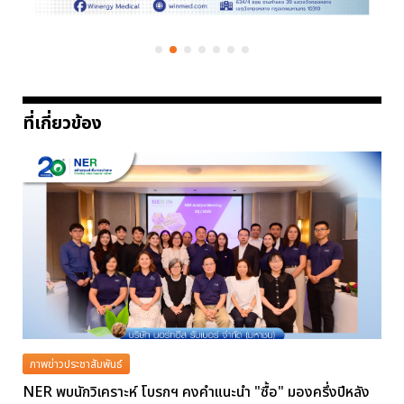
ที่เกี่ยวข้อง
ภาพข่าวประชาสัมพันธ์
NER พบนักวิเคราะห์ โบรกฯ คงคำแนะนำ "ซื้อ" มองครึ่งปีหลัง