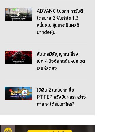
ADVANC โบรกฯ การันตี
ไตรมาส 2 ฟันกำไร 1.3
หมื่นลบ. ลุ้นแจกปันผล8
บาทต่อหุ้น
หุ้นไทยมีสัญญาณเสี่ยง!
เปิด 4 ปัจจัยกดดันหนัก ฉุด
เสน่ห์ลดลง
ใช้เงิน 2 แสนบาท ซื้อ
PTTEP หวังปันผลระหว่าง
กาล จะได้รับเท่าไหร่?