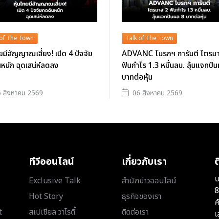
 of The Town
Talk of The Town
ทยมีสัญญาณเสี่ยง! เปิด 4 ปัจจัย
ADVANC โบรกฯ การันตี ไตรม
หนัก ฉุดเสน่ห์ลดลง
ฟันกำไร 1.3 หมื่นลบ. ลุ้นแจกปั
บาทต่อหุ้น
 สิงหาคม 2569
06 สิงหาคม 2569
ทีวีออนไลน์
เกี่ยวกับเรา
ต
บ
Exclusive Talk
สำนักข่าวออนไลน์
8
Hot Story
ธุรกิจของเรา
ค
t
สเปเชียล วาไรตี้
ติดต่อเรา
เ