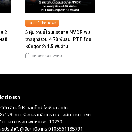
Talk of The Town
าส 2
5 หุ้น วานนี้โดนแรงขาย NVDR พบ
นผล8
ขายสุทธิรวม 4.78 พันลบ. PTT โดน
หนักสุดกว่า 1.5 พันล้าน
06 สิงหาคม 2569
ิดต่อเรา
ริษัท อินสไปร์ ออนไลน์ โซเชียล จำกัด
8/129 ถนนรัชดา-รามอินทรา แขวงคันนายาว เขต
ันนายาว กรุงเทพมหานคร 10230
ลขประจำตัวผู้เสียภาษีอากร 0105561135791