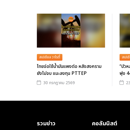
สเปเชียล วาไรตี้
สเปเชี
ไทยจ่อใช้น้ำมันแพงต่อ หลังสงคราม
“บัวห
ยังไม่จบ แนะลงทุน PTTEP
พุ่ง 4
30 กรกฎาคม 2569
2
รวมข่าว
คอลัมนิสต์