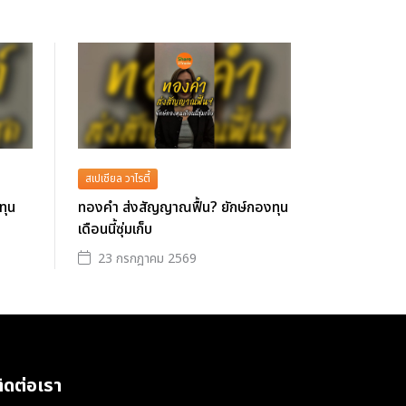
สเปเชียล วาไรตี้
ทุน
ทองคำ ส่งสัญญาณฟื้น? ยักษ์กองทุน
เดือนนี้ซุ่มเก็บ
23 กรกฎาคม 2569
ิดต่อเรา