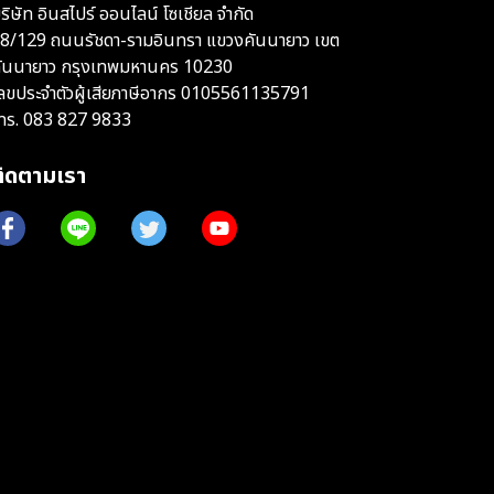
ริษัท อินสไปร์ ออนไลน์ โซเชียล จำกัด
8/129 ถนนรัชดา-รามอินทรา แขวงคันนายาว เขต
ันนายาว กรุงเทพมหานคร 10230
ลขประจำตัวผู้เสียภาษีอากร 0105561135791
ทร.
083 827 9833
ติดตามเรา