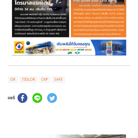
OR
TIDLOR
CKP
SAFE
แชร์