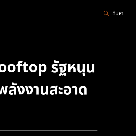
ค้นหา
ooftop รัฐหนุน
ดพลังงานสะอาด