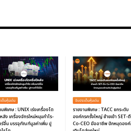
เด็นหุ้นเด่น
จับประเด็นหุ้นเด่น
นพิเศษ : UNIX เร่งเครื่องโต
รายงานพิเศษ : TACC ยกระดับ
ปีหลัง เครื่องจักรใหม่หนุนกำไร-
องค์กรครั้งใหญ่ ย้ายเข้า SET-ด
าร์จิ้น บรรจุภัณฑ์มูลค่าเพิ่ม ปู
Co-CEO มืออาชีพ ปักหมุดองค
ำไรโต
เติบโตสู่ยุคใหม่