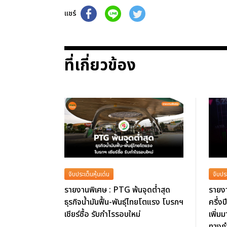
แชร์
ที่เกี่ยวข้อง
จับประเด็นหุ้นเด่น
จับประ
รายงานพิเศษ : PTG พ้นจุดต่ำสุด
รายงา
ธุรกิจน้ำมันฟื้น-พันธุ์ไทยโตแรง โบรกฯ
ครึ่ง
เชียร์ซื้อ รับกำไรรอบใหม่
เพิ่มม
ทางก