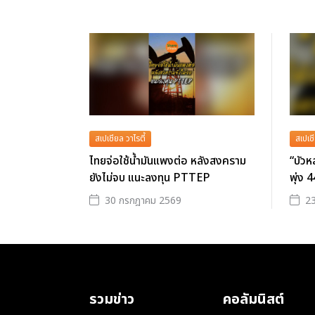
สเปเชียล วาไรตี้
สเปเชี
ไทยจ่อใช้น้ำมันแพงต่อ หลังสงคราม
“บัวห
ยังไม่จบ แนะลงทุน PTTEP
พุ่ง 4
30 กรกฎาคม 2569
2
รวมข่าว
คอลัมนิสต์