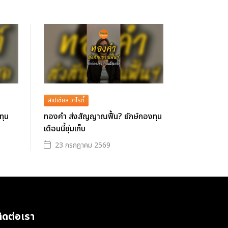
สเปเชียล วาไรตี้
ทุน
ทองคำ ส่งสัญญาณฟื้น? ยักษ์กองทุน
เดือนนี้ซุ่มเก็บ
23 กรกฎาคม 2569
ิดต่อเรา