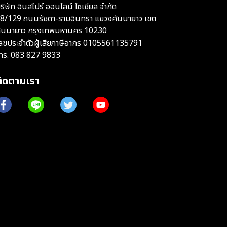
ริษัท อินสไปร์ ออนไลน์ โซเชียล จำกัด
8/129 ถนนรัชดา-รามอินทรา แขวงคันนายาว เขต
ันนายาว กรุงเทพมหานคร 10230
ลขประจำตัวผู้เสียภาษีอากร 0105561135791
ทร.
083 827 9833
ติดตามเรา