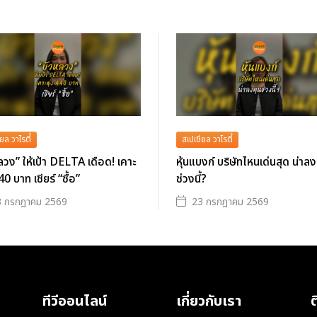
ยล วาไรตี้
สเปเชียล วาไรตี้
ลวง” ให้เป้า DELTA เดือด! เคาะ
หุ้นแบงก์ บริษัทไหนเด่นสุด น่าลง
40 บาท เชียร์ “ซื้อ”
ช่วงนี้?
3 กรกฎาคม 2569
23 กรกฎาคม 2569
ทีวีออนไลน์
เกี่ยวกับเรา
ต