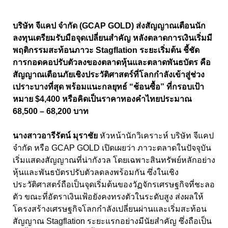
บริษัท จีแคป จำกัด (
GCAP GOLD)
ส่งสัญญาณเตือนนัก
ลงทุนเตรียมรับมือจุดเปลี่ยนสำคัญ หลังตลาดการเงินเริ่มมี
พฤติกรรมสะท้อนภาวะ
Stagflation
ระยะเริ่มต้น ชี้ชัด
การกอดคอปรับตัวลงของตลาดหุ้นและตลาดพันธบัตร คือ
สัญญาณเตือนภัยเชิงประวัติศาสตร์ที่โลกกำลังเข้าสู่ช่วง
เปราะบางที่สุด พร้อมแนะกลยุทธ์ “ช้อนซื้อ” ที่กรอบเป้า
หมาย
$
4
,
400 หรือคิดเป็นราคาทองคำไทยประมาณ
68,
5
00 – 68,
2
00
บาท
นางสาวอารีรัตน์ มุราชัย
หัวหน้านักวิเคราะห์ บริษัท จีแคป
จำกัด หรือ GCAP GOLD
เปิดเผยว่า ภาวะตลาดในปัจจุบัน
เริ่มแสดงสัญญาณที่น่ากังวล โดยเฉพาะสินทรัพย์หลักอย่าง
หุ้นและพันธบัตรปรับตัวลดลงพร้อมกัน ซึ่งในเชิง
ประวัติศาสตร์ถือเป็นจุดเริ่มต้นของวัฏจักรเศรษฐกิจที่ชะลอ
ตัว ขณะที่อัตราเงินเฟ้อยังคงทรงตัวในระดับสูง ส่งผลให้
โครงสร้างเศรษฐกิจโลกกำลังเปลี่ยนผ่านและเริ่มสะท้อน
สัญญาณ
Stagflation
ระยะแรกอย่างมีนัยสำคัญ ซึ่งถือเป็น