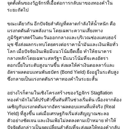
จุดตั้งต้นของวัฏจักรที่เอื้อต่อการกลับมาของทองคำใน
ระยะถัดไป
ขณะเดียวกัน อีกปัจจัยสำคัญที่ตลาดกำลังให้น้ำหนัก คือ
แรงกดดันด้านพลังงาน โดยเฉพาะความเสี่ยงทาง
ภูมิรัฐศาสตร์ในตะวันออกกลางและบริเวณช่องแคบฮอร์
มุซ ซึ่งส่งผลกระทบโดยตรงต่อราคาน้ำมันและเงินเฟ้อทั่ว
โลก เมื่อปัจจัยเงินเฟ้อมีแนวโน้มยืดเยื้อ ทำให้ธนาคาร
กลางหลักโดยเฉพาะสหรัฐฯ มีแนวโน้มที่จะคงอัตรา
ดอกเบี้ยในระดับสูงนานขึ้น ส่งผลให้ค่าเงินดอลลาร์และ
อัตราผลตอบแทนพันธบัตร (Bond Yield)
ยังอยู่ในระดับสูง
ซึ่งกลายเป็นแรงกดดันราคาทองคำในระยะสั้น
อย่างไรก็ตามในเชิงโครงสร้างของวัฏจักร Stagflation
ทองคำมักไม่ได้ปรับตัวขึ้นทันทีในช่วงเริ่มต้น เนื่องจากต้อง
เผชิญกับแรงกดดันจากอัตราผลตอบแทนที่แท้จริง (
Real
Yield)
ที่สูงขึ้น แต่เมื่อเศรษฐกิจเริ่มส่งสัญญาณชะลอ
ตัวอย่างชัดเจน และเงินเฟ้อไม่ลดลงตามเป้าหมาย ทำให้
ปัจจัยดังกล่าวเป็นจุดเปลี่ยนสำคัญที่จะส่งผลให้ทองคำกลับ