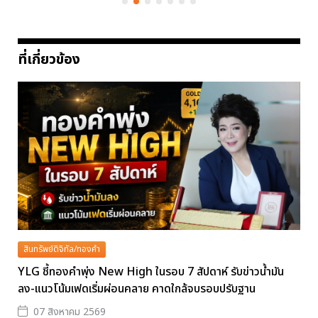
ที่เกี่ยวข้อง
สินทรัพย์ดิจิทัล/ทองคำ
YLG ชี้ทองคำพุ่ง New High ในรอบ 7 สัปดาห์ รับข่าวน้ำมัน
ลง-แนวโน้มเฟดเริ่มผ่อนคลาย คาดใกล้จบรอบปรับฐาน
07 สิงหาคม 2569