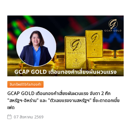
สินทรัพย์ดิจิทัล/ทองคำ
GCAP GOLD เตือนทองคำเสี่ยงผันผวนแรง จับตา 2 ศึก
"สหรัฐฯ-อิหร่าน" และ "ตัวเลขแรงงานสหรัฐฯ" ชี้ชะตาดอกเบี้ย
เฟด
07 สิงหาคม 2569